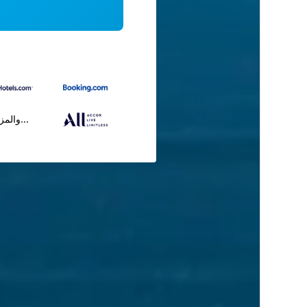
...والمز