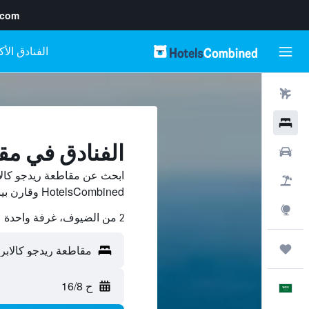
.com
رحلات طيران
فنادق
الفنادق في مقا
سيارات
ابحث عن مقاطعة ريدجو كالا
حزم العروض
HotelsCombined وقارن بينها ووفّر.
استكشاف
2 من الضيوف، غرفة واحدة
رحلات
ح 16/8
العَرَبِيَّة