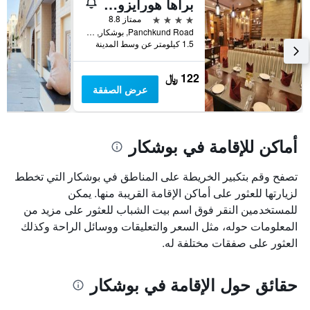
براها هورايزون هوتل آند سبا - بوشكار
4 نجوم
ممتاز 8.8
Panchkund Road, بوشكار, الهند
1.5 كيلومتر عن وسط المدينة
122 ﷼
عرض الصفقة
أماكن للإقامة في بوشكار
تصفح وقم بتكبير الخريطة على المناطق في بوشكار التي تخطط
لزيارتها للعثور على أماكن الإقامة القريبة منها. يمكن
للمستخدمين النقر فوق اسم بيت الشباب للعثور على مزيد من
المعلومات حوله، مثل السعر والتعليقات ووسائل الراحة وكذلك
العثور على صفقات مختلفة له.
حقائق حول الإقامة في بوشكار