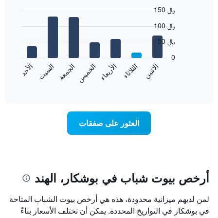
150 ﷼
Bar
Chart
100 ﷼
graphic.
chart
with
50 ﷼
7
bars.
0
الأحد
الاثنين
الثلاثاء
الأربعاء
الخميس
الجمعة
السبت
يعرض
المخطط
End
of
التالي
interactive
متوسط
chart
سعر
غرفة
العثور على صفقات
كل
يوم
في
الأسبوع
يتضمن
المخطط
أرخص بيوت شباب في بوشكار، الهند
1
محور
لمن لديهم ميزانية محدودة، هذه هي أرخص بيوت الشباب المتاحة
X
الذي
في بوشكار في التواريخ المحددة. يمكن أن تختلف الأسعار بناءً