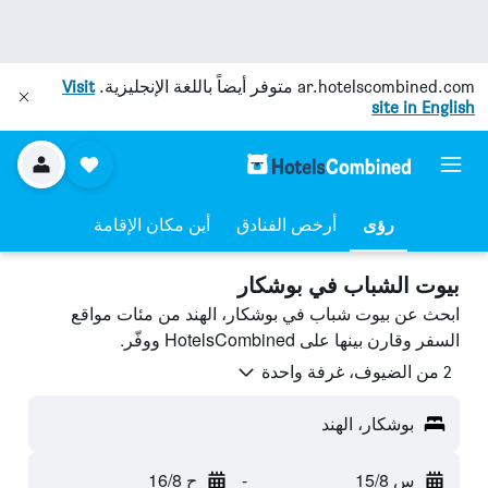
ar.hotelscombined.com
متوفر أيضاً باللغة الإنجليزية.
Visit
site in English
رؤى
أرخص الفنادق
أين مكان الإقامة
بيوت الشباب في بوشكار
ابحث عن بيوت شباب في بوشكار، الهند من مئات مواقع
السفر وقارن بينها على HotelsCombined ووفّر.
2 من الضيوف، غرفة واحدة
بوشكار، الهند
س 15/8
-
ح 16/8