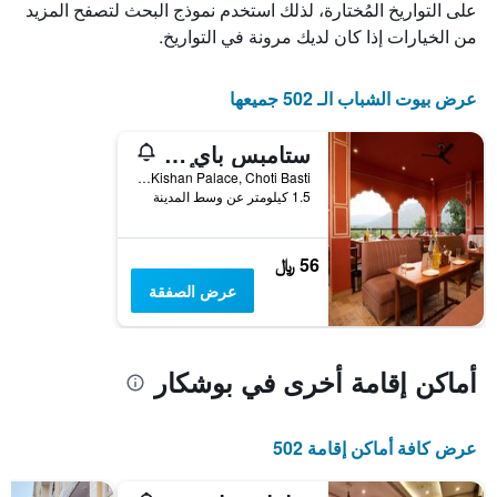
يعرض
على التواريخ المُختارة، لذلك استخدم نموذج البحث لتصفح المزيد
أيام
من الخيارات إذا كان لديك مرونة في التواريخ.
الأسبوع.
يتضمن
المخطط
عرض بيوت الشباب الـ 502 جميعها
التالي
1
ستامبس باي ٕيت كونتيننتس، بوشكار
محور
Y
Kishan Palace, Choti Basti, بوشكار, الهند
الذي
1.5 كيلومتر عن وسط المدينة
يعرض
متوسط
سعر
56 ﷼
غرفة
عرض الصفقة
أماكن إقامة أخرى في بوشكار
عرض كافة أماكن إقامة 502