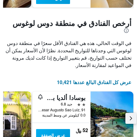
أرخص الفنادق في منطقة دوس لوغوس
في الوقت الحالي، هذه هي الفنادق الأقل سعرًا في منطقة دوس
لوغوس التي وجدناها للتواريخ المحددة. نظرًا لأن الأسعار يمكن أن
تختلف حسب التواريخ، قم بتغيير التواريخ إذا كانت لديك مرونة
في المواعيد لمقارنة الأسعار.
عرض كل الفنادق البالغ عددها 10,421
بوسادا ألديا بوزيوس
2 نجمتين
جيد 6.8
R Cesar Augusto Sao Luiz, 91, بوزيوس, البرازيل
0.0 كيلومتر عن وسط المدينة
52 ﷼
عرض الصفقة