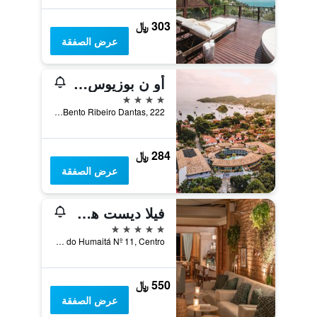
303 ﷼
عرض الصفقة
أو ن بوزيوس بيتش هوتل
4 نجوم
Av Jose Bento Ribeiro Dantas, 222, بوزيوس, البرازيل
284 ﷼
عرض الصفقة
فيلا ديست هوتل
5 نجوم
Alto do Humaitá Nº 11, Centro, بوزيوس, البرازيل
550 ﷼
عرض الصفقة