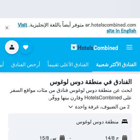
ar.hotelscombined.com
متوفر أيضاً باللغة الإنجليزية.
Visit
site in English
الفنادق الأعلى تقييماً
أرخص الفنادق
أي
الفنادق في منطقة دوس لوغوس
ابحث عن منطقة دوس لوغوس فنادق من مئات مواقع السفر
على HotelsCombined وقارن بينها ووفّر.
2 من الضيوف، غرفة واحدة
منطقة دوس لوغوس
ج 14/8
-
س 15/8