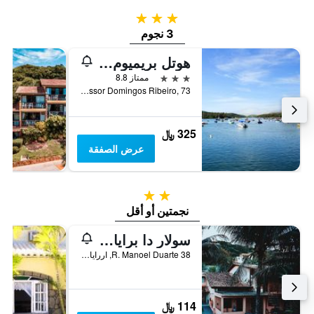
3 نجوم
3 نجوم
هوتل بريميوم ريكانتو دا باساغيم
3 نجوم
ممتاز 8.8
Rua Professor Domingos Ribeiro, 73, كابو فريو, البرازيل
325 ﷼
عرض الصفقة
2 نجمتين
نجمتين أو أقل
سولار دا برايا بوسادا
38 R. Manoel Duarte, اررايال دو كابو, البرازيل
114 ﷼