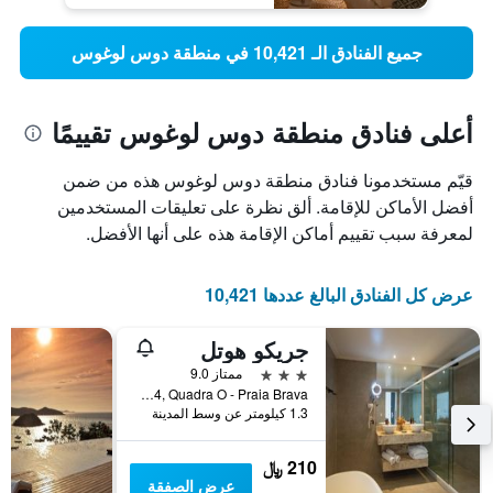
جميع الفنادق الـ 10,421 في منطقة دوس لوغوس
أعلى فنادق منطقة دوس لوغوس تقييمًا
قيّم مستخدمونا فنادق منطقة دوس لوغوس هذه من ضمن
أفضل الأماكن للإقامة. ألق نظرة على تعليقات المستخدمين
لمعرفة سبب تقييم أماكن الإقامة هذه على أنها الأفضل.
عرض كل الفنادق البالغ عددها 10,421
جريكو هوتل
3 نجوم
ممتاز 9.0
Rua 17, Lote 14, Quadra O - Praia Brava, بوزيوس, البرازيل
1.3 كيلومتر عن وسط المدينة
210 ﷼
عرض الصفقة