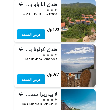
فندق ابا باو برازيل
3 نجوم
Estrada Velha De Buzios 12300, بوزيوس, البرازيل
133 ﷼
عرض الصفقة
فندق كولونا بارك
4 نجوم
Praia de Joao Fernandes, بوزيوس, البرازيل
377 ﷼
عرض الصفقة
لا بيدريرا سمول هوتل آند سبا
4 نجوم
Rua 4 Quadra C Lote 52-53, بوزيوس, البرازيل