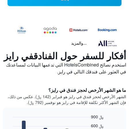
...والمزيد
أفكار للسفر حول الفنادقفي رايز
استخدم نصائح HotelsCombined التي تدعمها البيانات لمساعدتك
في العثور على فندقك التالي في رايز.
ما هو الشهر الأرخص لحجز فندق في رايز؟
الشهر الأرخص لحجز فندق في رايز هو فبراير (142 ﷼). عكس من ذلك،
فإن الشهر الأكثر تكلفة للإقامة في رايز هو نوفمبر (792 ﷼).
900 ﷼
Bar
Chart
600 ﷼
graphic.
chart