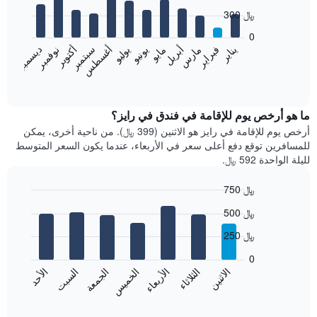
with
300 ﷼
12
bars.
0
نوفمبر
فبراير
مايو
أغسطس
يناير
أبريل
يوليو
أكتوبر
مارس
يونيو
سبتمبر
ديسمبر
يعرض
المخطط
End
of
التالي
interactive
متوسط
chart
سعر
ما هو أرخص يوم للإقامة في فندق في رايز؟
غرفة
أرخص يوم للإقامة في رايز هو الاثنين (399 ﷼). من ناحية أخرى، يمكن
كل
للمسافرين توقع دفع أعلى سعر في الأربعاء، عندما يكون السعر المتوسط
شهر
لليلة الواحدة 592 ﷼.
يتضمن
المخطط
750 ﷼
1
Bar
محور
Chart
500 ﷼
graphic.
chart
X
with
الذي
250 ﷼
7
يعرض
bars.
0
الشهور.
الاثنين
الثلاثاء
الأربعاء
الخميس
الجمعة
السبت
الأحد
يتضمن
يعرض
المخطط
المخطط
End
التالي
of
التالي
interactive
1