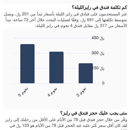
متوسط
chart
محور
سعر
كم تكلفة فندق في رايزالليلة؟
Y
غرفة
عثر المستخدمون على فنادق في رايز الليلة بأسعار تبدأ من 201 ﷼، ويصل
الذي
كل
متوسط تكلفتها إلى 691 ﷼، وفقًا لعمليات البحث خلال آخر 72 ساعة. تبدأ
يعرض
يوم
الأسعار من 317 ﷼ مقابل فندق 4 نجوم في رايز الليلة.
متوسط
في
سعر
الأسبوع
450 ﷼
غرفة
يتضمن
Bar
المخطط
Chart
graphic.
chart
1
300 ﷼
with
محور
3
X
bars.
الذي
150 ﷼
يعرض
يعرض
أيام
المخطط
0
الأسبوع.
التالي
ن
م
ن
م
ن
م
يتضمن
متوسط
4
ج
و
3
ج
و
5
ج
و
المخطط
End
سعر
of
التالي
الغرفة
interactive
1
هذه
chart
محور
متى يجب عليك حجز فندق في رايز؟
الليلة
Y
الذي
وفّر من خلال حجز فندق قبل 78 من الأيام على الأقل من رحلتك إلى رايز.
الذي
عُثر
لقد كان أقل سعر عُثر عليه عند الحجز قبل 78 من الأيام هو 133 ﷼ في
يعرض
عليه