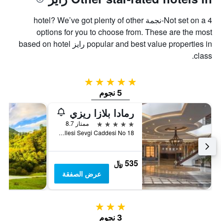
الذي
محور
X
يعرض
Not set on a 4-نجمة hotel? We’ve got plenty of other
الذي
متوسط
سعر
يعرض
options for you to choose from. These are the most
عدد
الغرفة
popular and best value properties in رايز based on hotel
هذه
الأيام
class.
قبل
الليلة
الذي
الإقامة
عُثر
يتضمن
5 نجوم
عليه
المخطط
5 نجوم
خلال
التالي
1
آخر
رمادا بلازا ريزي
3
محور
5 نجوم
ممتاز 8.7
Y
أيام
Engindere Mahallesi Sevgi Caddesi No 18, رايز, تركيا
الذي
يعرض
متوسط
535 ﷼
سعر
غرفة
عرض الصفقة
3 نجوم
3 نجوم