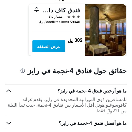
فندق كاف داجي كوناك
3 نجوم
ممتاز 8.6
Sandiktas koyu 59340, رايز, تركيا
302 ﷼
عرض الصفقة
حقائق حول فنادق 4-نجمة في رايز
ما هو أرخص فندق 4-نجمة في رايز؟
للمسافرين ذوي الميزانية المحدودة في رايز، يقدم غراند
كافوسوغلو هوتل أقل الأسعار بين فنادق 4-نجمة، حيث تبدأ الليلة
من 321 ﷼ فقط.
ما هو أفضل فندق 4-نجمة في رايز؟