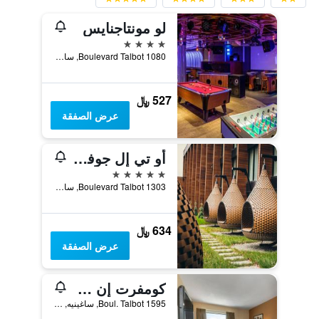
لو مونتاجنايس
4 نجوم
1080 Boulevard Talbot, ساغينيه, QC, كندا
527 ﷼
عرض الصفقة
أو تي إل جوفرنور ساجويناي
5 نجوم
1303 Boulevard Talbot, ساغينيه, QC, كندا
634 ﷼
عرض الصفقة
كومفرت إن شكوتيمي
1595 Boul. Talbot, ساغينيه, QC, كندا