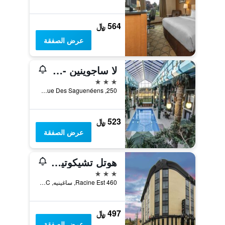
564 ﷼
عرض الصفقة
لا ساجوينين - أوتل إيه سنتر دي كونجريس
3 نجوم
250, Rue Des Saguenéens, ساغينيه, QC, كندا
523 ﷼
عرض الصفقة
هوتل تشيكوتيمي
3 نجوم
460 Racine Est, ساغينيه, QC, كندا
497 ﷼
عرض الصفقة