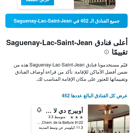
جميع الفنادق الـ 452 في Saguenay-Lac-Saint-Jean
أعلى فنادق Saguenay-Lac-Saint-Jean
تقييمًا
قيّم مستخدمونا فنادق Saguenay-Lac-Saint-Jean هذه من
ضمن أفضل الأماكن للإقامة. تأكد من قراءة أوصاف الفنادق
وتقييماتها للعثور على مكان الإقامة المناسب لك.
عرض كل الفنادق البالغ عددها 452
أوبيرج دي لا ريفيير ساجوناي
3 نجوم
متوسط 3.3
9122 Chem. de la Batture, لا باي, QC, كندا
11.3 كيلومتر عن وسط المدينة