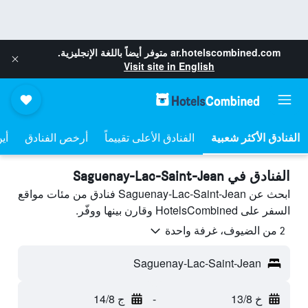
ar.hotelscombined.com
متوفر أيضاً باللغة الإنجليزية.
Visit site in English
الفنادق الأعلى تقييماً
أرخص الفنادق
أي
الفنادق في Saguenay-Lac-Saint-Jean
ابحث عن Saguenay-Lac-Saint-Jean فنادق من مئات مواقع
السفر على HotelsCombined وقارن بينها ووفّر.
2 من الضيوف، غرفة واحدة
Saguenay-Lac-Saint-Jean
خ 13/8
-
ج 14/8