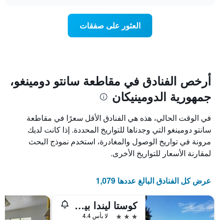
سعر
محور
chart
X
غرفة
عند
الذي
العثور على صفقات
يعرض
اقتراب
تاريخ
فئات
الإقامة
الفنادق
يتضمن
بالنجوم.
يتضمن
المخطط
1
المخطط
أرخص الفنادق في مقاطعة سانتو دومينغو،
1
محور
جمهورية الدومينيكان
X
محور
Y
الذي
الذي
يعرض
في الوقت الحالي، هذه هي الفنادق الأقل سعرًا في مقاطعة
عدد
يعرض
سانتو دومينغو التي وجدناها للتواريخ المحددة. إذا كانت لديك
الأيام
متوسط
مرونة في تواريخ الوصول والمغادرة، استخدم نموذج البحث
قبل
سعر
غرفة
الإقامة
لمقارنة الأسعار للتواريخ الأخرى.
في
يتضمن
عطلة
المخطط
نهاية
التالي
عرض كل الفنادق البالغ عددها 1,079
1
هذا
محور
الأسبوع
كوستا ليندا بيتش بوكا تشيكا هوتل
Y
خلال
آخر
الذي
3 نجوم
لا بأس 4.4