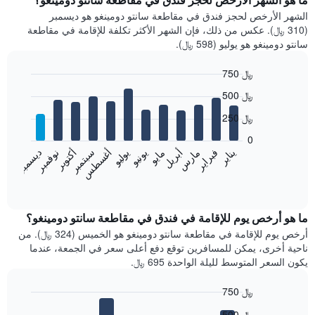
الشهر الأرخص لحجز فندق في مقاطعة سانتو دومينغو هو ديسمبر
(310 ﷼). عكس من ذلك، فإن الشهر الأكثر تكلفة للإقامة في مقاطعة
سانتو دومينغو هو يوليو (598 ﷼).
750 ﷼
Bar
Chart
500 ﷼
graphic.
chart
with
250 ﷼
12
bars.
0
فبراير
مايو
أغسطس
نوفمبر
يناير
أبريل
يوليو
أكتوبر
مارس
يونيو
سبتمبر
ديسمبر
يعرض
المخطط
End
of
التالي
interactive
متوسط
chart
سعر
ما هو أرخص يوم للإقامة في فندق في مقاطعة سانتو دومينغو؟
غرفة
أرخص يوم للإقامة في مقاطعة سانتو دومينغو هو الخميس (324 ﷼). من
كل
ناحية أخرى، يمكن للمسافرين توقع دفع أعلى سعر في الجمعة، عندما
شهر
يكون السعر المتوسط لليلة الواحدة 695 ﷼.
يتضمن
المخطط
750 ﷼
1
Bar
محور
Chart
500 ﷼