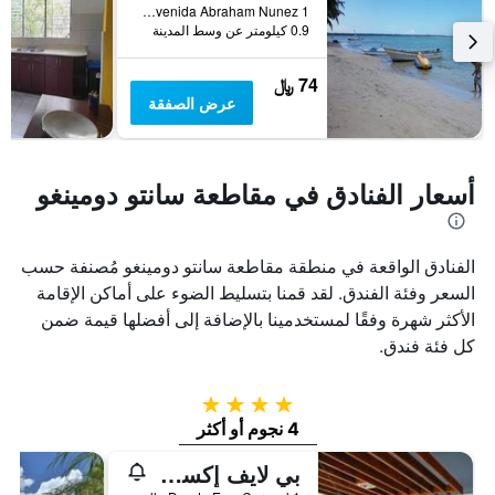
3
يعرض
Avenida Abraham Nunez 1, بوكا تشيكا, جمهورية الدومينيكان
0.9 كيلومتر عن وسط المدينة
أيام
متوسط
سعر
غرفة
74 ﷼
عرض الصفقة
أسعار الفنادق في مقاطعة سانتو دومينغو
الفنادق الواقعة في منطقة مقاطعة سانتو دومينغو مُصنفة حسب
السعر وفئة الفندق. لقد قمنا بتسليط الضوء على أماكن الإقامة
الأكثر شهرة وفقًا لمستخدمينا بالإضافة إلى أفضلها قيمة ضمن
كل فئة فندق.
4 نجوم
4 نجوم أو أكثر
بي لايف إكسبريانس هاماكا بيتش