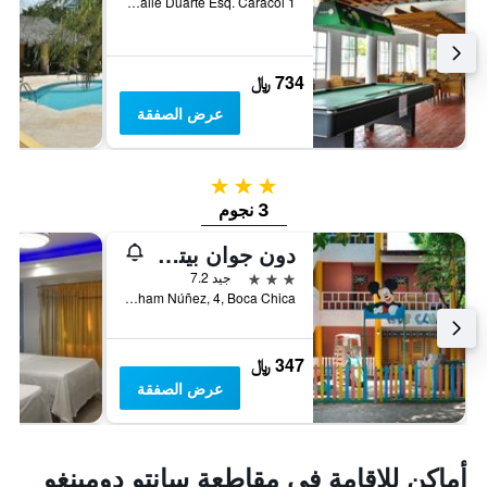
Calle Duarte Esq. Caracol 1, بوكا تشيكا, جمهورية الدومينيكان
734 ﷼
عرض الصفقة
3 نجوم
3 نجوم
دون جوان بيتش ريزورت - شامل جميع الخدمات
3 نجوم
جيد 7.2
Avenida Abraham Núñez, 4, Boca Chica, بوكا تشيكا, جمهورية الدومينيكان
347 ﷼
عرض الصفقة
أماكن للإقامة في مقاطعة سانتو دومينغو