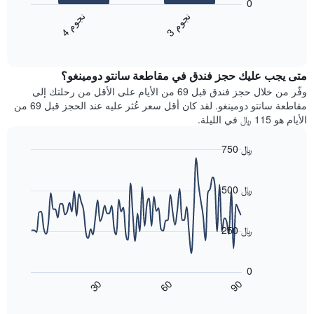
تعرض
0
التالي
فئات
ن
م
ن
م
متوسط
الفنادق
3
ج
و
4
ج
و
End
سعر
بالنجوم.
of
الغرفة
interactive
يتضمن
خلال
chart
المخطط
متى يجب عليك حجز فندق في مقاطعة سانتو دومينغو؟
عطلة
1
نهاية
وفّر من خلال حجز فندق قبل 69 من الأيام على الأقل من رحلتك إلى
محور
هذا
مقاطعة سانتو دومينغو. لقد كان أقل سعر عُثر عليه عند الحجز قبل 69 من
Y
الأسبوع
الأيام هو 115 ﷼ في الليلة.
الذي
الذي
يعرض
عُثر
متوسط
750 ﷼
عليه
سعر
Line
Chart
خلال
الغرفة
graphic.
chart
آخر
هذه
with
500 ﷼
3
90
الليلة
أيام
data
الذي
points.
مع
عُثر
250 ﷼
التصنيف
عليه
حسب
يعرض
خلال
النجوم
المخطط
آخر
0
التالي
يتضمن
3
90
30
60
كيفية
المخطط
End
أيام
of
1
تغير
interactive