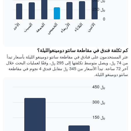
graphic.
chart
X
with
الذي
250 ﷼
7
يعرض
bars.
0
الشهور.
الاثنين
الثلاثاء
الأربعاء
الخميس
الجمعة
السبت
الأحد
يتضمن
يعرض
المخطط
المخطط
End
التالي
of
التالي
interactive
1
متوسط
chart
محور
سعر
كم تكلفة فندق في مقاطعة سانتو دومينغوالليلة؟
Y
غرفة
عثر المستخدمون على فنادق في مقاطعة سانتو دومينغو الليلة بأسعار تبدأ
الذي
كل
من 74 ﷼، ويصل متوسط تكلفتها إلى 295 ﷼، وفقًا لعمليات البحث خلال
يعرض
يوم
آخر 72 ساعة. تبدأ الأسعار من 345 ﷼ مقابل فندق 4 نجوم في مقاطعة
متوسط
في
سانتو دومينغو الليلة.
سعر
الأسبوع
غرفة
يتضمن
450 ﷼
المخطط
Bar
1
Chart
graphic.
chart
محور
300 ﷼
with
X
2
الذي
bars.
يعرض
150 ﷼
أيام
يعرض
الأسبوع.
المخطط