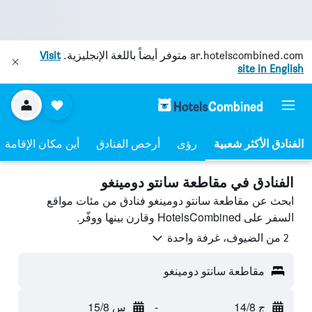
ar.hotelscombined.com
متوفر أيضاً باللغة الإنجليزية.
Visit
site in English
رؤى
أرخص الفنادق
أين مكان الإقامة
الفنادق في مقاطعة سانتو دومينغو
ابحث عن مقاطعة سانتو دومينغو فنادق من مئات مواقع
السفر على HotelsCombined وقارن بينها ووفّر.
2 من الضيوف، غرفة واحدة
مقاطعة سانتو دومينغو
ج 14/8
-
س 15/8