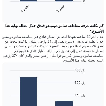
0
يتضمن
التالي
ن
م
ن
م
المخطط
متوسط
3
ج
و
4
ج
و
التالي
End
سعر
1
of
الغرفة
interactive
محور
هذه
chart
Y
كم تكلفة غرفة مقاطعة سانتو دومينغو فندق خلال عطلة نهاية هذا
الليلة
الذي
الذي
الأسبوع؟
يعرض
عُثر
خلال آخر 72 ساعة، شهدنا انخفاض أسعار فنادق في مقاطعة سانتو دومينغو
متوسط
عليه
خلال عطلة نهاية هذا الأسبوع تصل إلى 84 ﷼في الليلة. إذا كنت تبحث عن
سعر
خلال
فندق ثلاث نجوم لعطلة نهاية هذا الأسبوع تحديدًا، فقد عثر مستخدمونا على
غرفة
آخر
أسعار منخفضة تصل إلى 84 ﷼ في الليلة. مقابل فندق 4 نجوم في
3
مقاطعة سانتو دومينغو، عُثر مؤخرًا على أرخص سعر والذي كان 374 ﷼في
أيام
الليلة لعطلة نهاية هذا الأسبوع.
مع
التصنيف
450 ﷼
حسب
النجوم
Bar
Chart
graphic.
يتضمن
chart
300 ﷼
with
المخطط
2
1
bars.
محور
150 ﷼
X
يعرض
التي
المخطط