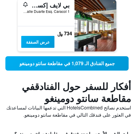
بي لايف إكسبريانس هاماكا بيتش
Calle Duarte Esq. Caracol 1, بوكا تشيكا, جمهورية الدومينيكان
734 ﷼
عرض الصفقة
جميع الفنادق الـ 1,079 في مقاطعة سانتو دومينغو
أفكار للسفر حول الفنادقفي
مقاطعة سانتو دومينغو
استخدم نصائح HotelsCombined التي تدعمها البيانات لمساعدتك
في العثور على فندقك التالي في مقاطعة سانتو دومينغو.
ما هو الشهر الأرخص لحجز فندق في مقاطعة سانتو دومينغو؟