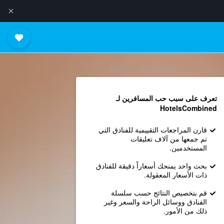
تعرف على سبب حب المسافرين لـ
HotelsCombined
قارن المراجعات التقييمية للفنادق التي
تم جمعها من آلاف تعليقات
المستخدمين.
بحث واحد يمنحك أسعاراً دقيقة للفنادق
ذات الأسعار المعقولة.
قم بتخصيص النتائج حسب سلسلة
الفنادق ووسائل الراحة والسعر وغير
ذلك من الأمور.