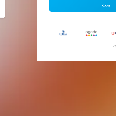
بحث
يد