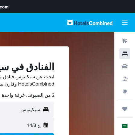
.com
رحلات طيران
فنادق
الفنادق في س
سيارات
ابحث عن سيكينوس فنادق من
حزم العروض
HotelsCombined وقارن بينها ووفّر.
استكشاف
2 من الضيوف، غرفة واحدة
رحلات
ج 14/8
العَرَبِيَّة