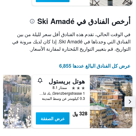
أرخص الفنادق في Ski Amadé
في الوقت الحالي، تقدم هذه الفنادق أقل سعر لليلة من بين
الفنادق التي وجدناها في Ski Amadé. إذا كان لديك مرونة في
التواريخ، قم بتغيير التواريخ المُختارة لمقارنة الأسعار.
عرض كل الفنادق البالغ عددها 6,855
هوتل بريستول
3 نجوم
ممتاز 8.1
1 Grenzbergstrasse, باد غاستيين, ولاية سالزبورغ, النمسا
0.3 كيلومتر عن وسط المدينة
328 ﷼
عرض الصفقة