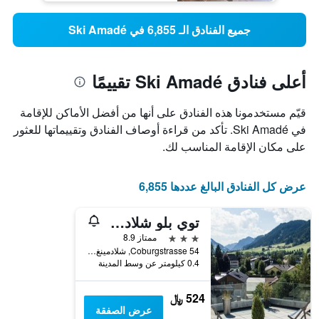
جميع الفنادق الـ 6,855 في Ski Amadé
أعلى فنادق Ski Amadé تقييمًا
قيّم مستخدمونا هذه الفنادق على أنها من أفضل الأماكن للإقامة
في Ski Amadé. تأكد من قراءة أوصاف الفنادق وتقييماتها للعثور
على مكان الإقامة المناسب لك.
عرض كل الفنادق البالغ عددها 6,855
توي بلو شلادمينج
3 نجوم
ممتاز 8.9
Coburgstrasse 54, شلادمينغ, ستيريا, النمسا
0.4 كيلومتر عن وسط المدينة
524 ﷼
عرض الصفقة