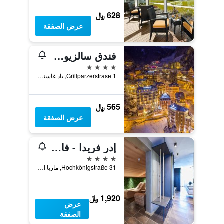
628 ﷼
عرض الصفقة
فندق سالزيورجير هوف
4 نجوم
Grillparzerstrase 1, باد غاستيين, ولاية سالزبورغ, النمسا
565 ﷼
عرض الصفقة
إدر فريدا - فاميلي هوتل - توتيي كومبليتيشر شامل جميعكلوخدف
4 نجوم
Hochkönigstraße 31, ماريا الم ام ستينرنين مير, ولاية سالزبورغ, النمسا
1,920 ﷼
عرض
الصفقة