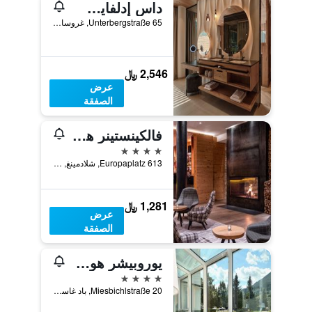
داس إدلفايس - سالتسبورج ماونتن ريزورت
Unterbergstraße 65, غروسارل, ولاية سالزبورغ, النمسا
2,546 ﷼
عرض
الصفقة
فالكينستينر هوتل شلادمينج ال 4 ستار سوبيريور
4 نجوم
Europaplatz 613, شلادمينغ, ستيريا, النمسا
1,281 ﷼
عرض
الصفقة
يوروبيشر هوف باد جاستين
4 نجوم
Miesbichlstraße 20, باد غاستيين, ولاية سالزبورغ, النمسا