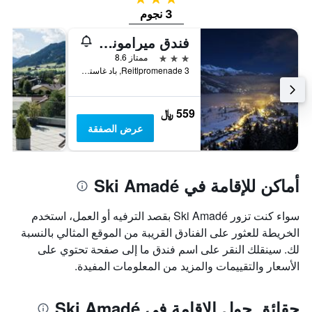
3 نجوم
فندق ميرامونت البوتيكي
3 نجوم
ممتاز 8.6
Reitlpromenade 3, باد غاستيين, ولاية سالزبورغ, النمسا
559 ﷼
عرض الصفقة
أماكن للإقامة في Ski Amadé
سواء كنت تزور Ski Amadé بقصد الترفيه أو العمل، استخدم
الخريطة للعثور على الفنادق القريبة من الموقع المثالي بالنسبة
لك. سينقلك النقر على اسم فندق ما إلى صفحة تحتوي على
الأسعار والتقييمات والمزيد من المعلومات المفيدة.
حقائق حول الإقامة في Ski Amadé