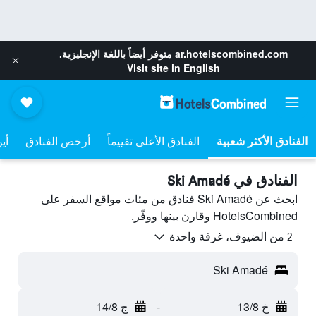
ar.hotelscombined.com
متوفر أيضاً باللغة الإنجليزية.
Visit site in English
الفنادق الأعلى تقييماً
أرخص الفنادق
أي
الفنادق في Ski Amadé
ابحث عن Ski Amadé فنادق من مئات مواقع السفر على
HotelsCombined وقارن بينها ووفّر.
2 من الضيوف، غرفة واحدة
Ski Amadé
خ 13/8
-
ج 14/8