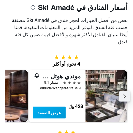
أسعار الفنادق في Ski Amadé
بعض من أفضل الخيارات لحجز فندق في Ski Amadé مصنفة
حسب فئة الفندق. لنوفر المزيد من المعلومات المفيدة، قمنا
أيضًا بتبيان الفنادق الأكثر شهرة والأفضل قيمة ضمن كل فئة
فندق.
4 نجوم
4 نجوم أو أكثر
موندي هوتل بيلفيو جاستاين
4 نجوم
ممتاز 9.1
Karl-Heinrich-Waggerl-Straße 9, باد غاستيين, ولاية سالزبورغ, النمسا
428 ﷼
عرض الصفقة
3 نجوم