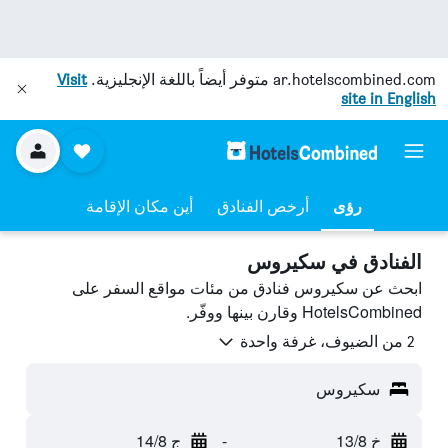
ar.hotelscombined.com
متوفر أيضاً باللغة الإنجليزية.
Visit
site in English
رؤى
أرخص الفنادق
أين مكان الإقامة
الفنادق في سكيروس
ابحث عن سكيروس فنادق من مئات مواقع السفر على
HotelsCombined وقارن بينها ووفّر.
2 من الضيوف، غرفة واحدة
سكيروس
خ 13/8
-
ج 14/8