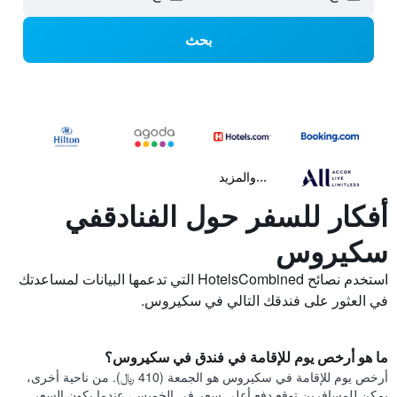
بحث
...والمزيد
أفكار للسفر حول الفنادقفي
سكيروس
استخدم نصائح HotelsCombined التي تدعمها البيانات لمساعدتك
في العثور على فندقك التالي في سكيروس.
ما هو أرخص يوم للإقامة في فندق في سكيروس؟
أرخص يوم للإقامة في سكيروس هو الجمعة (410 ﷼). من ناحية أخرى،
يمكن للمسافرين توقع دفع أعلى سعر في الخميس، عندما يكون السعر