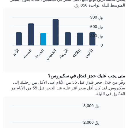
المتوسط لليلة الواحدة 856 ﷼.
900 ﷼
Bar
Chart
600 ﷼
graphic.
chart
with
300 ﷼
7
bars.
0
الاثنين
الثلاثاء
الأربعاء
الخميس
الجمعة
السبت
الأحد
يعرض
المخطط
End
of
التالي
interactive
متوسط
chart
سعر
متى يجب عليك حجز فندق في سكيروس؟
غرفة
وفّر من خلال حجز فندق قبل 55 من الأيام على الأقل من رحلتك إلى
كل
سكيروس. لقد كان أقل سعر عُثر عليه عند الحجز قبل 55 من الأيام هو
يوم
249 ﷼ في الليلة.
في
الأسبوع
3,000 ﷼
يتضمن
Line
المخطط
Chart
graphic.
chart
1
with
2,000 ﷼
محور
90