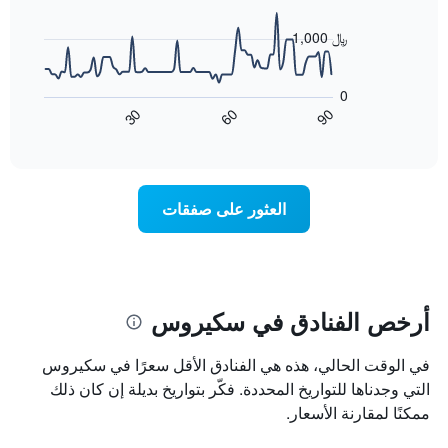
X
data
الذي
points.
1,000 ﷼
يعرض
أيام
يعرض
الأسبوع.
المخطط
0
يتضمن
التالي
60
90
30
المخطط
كيفية
End
of
التالي
تغير
interactive
1
سعر
chart
محور
غرفة
Y
عند
العثور على صفقات
الذي
اقتراب
يعرض
تاريخ
متوسط
الإقامة
سعر
يتضمن
غرفة
المخطط
1
أرخص الفنادق في سكيروس
محور
X
في الوقت الحالي، هذه هي الفنادق الأقل سعرًا في سكيروس
الذي
يعرض
التي وجدناها للتواريخ المحددة. فكّر بتواريخ بديلة إن كان ذلك
عدد
ممكنًا لمقارنة الأسعار.
الأيام
قبل