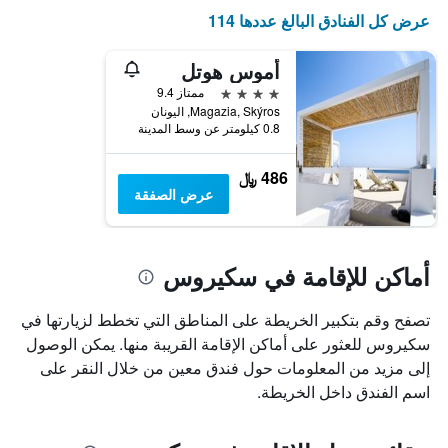
الإقامة
عرض كل الفنادق البالغ عددها 114
يتضمن
المخطط
أموس هوتل
التالي
1
4 نجوم
ممتاز 9.4
محور
Magazia, Skýros, اليونان
Y
0.8 كيلومتر عن وسط المدينة
الذي
يعرض
486 ﷼
متوسط
عرض الصفقة
سعر
غرفة
أماكن للإقامة في سكيروس
تصفح وقم بتكبير الخريطة على المناطق التي تخطط لزيارتها في
سكيروس للعثور على أماكن الإقامة القريبة منها. يمكن الوصول
إلى مزيد من المعلومات حول فندق معين من خلال النقر على
اسم الفندق داخل الخريطة.