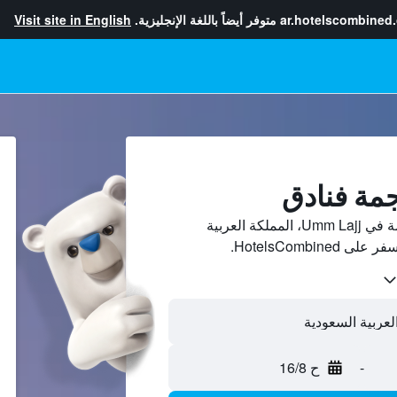
ar.hotelscombined
متوفر أيضاً باللغة الإنجليزية.
Visit site in English
قارن بين أسعار فنادق 5-نجمة في Umm Lajj، المملكة العربية
HotelsCombi.
-
ح 16/8