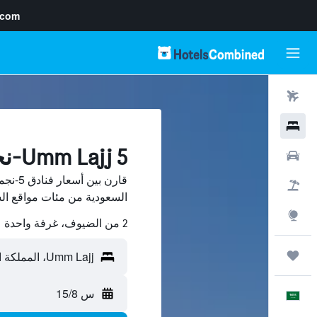
.com
رحلات طيران
فنادق
Umm Lajj 5-نجمة فنادق
سيارات
حزم العروض
السعودية من مئات مواقع السفر على ned
استكشاف
2 من الضيوف، غرفة واحدة
رحلات
س 15/8
العَرَبِيَّة