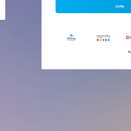
بحث
يد