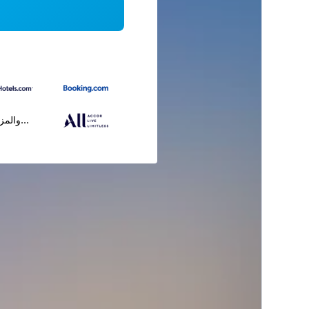
...والمز