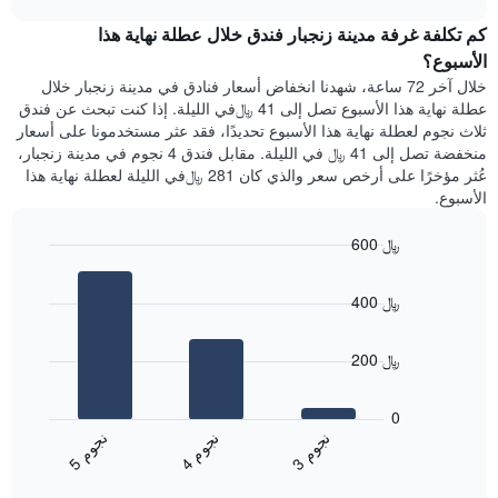
1
هذه
chart
محور
كم تكلفة غرفة مدينة زنجبار فندق خلال عطلة نهاية هذا
الليلة
Y
الذي
الأسبوع؟
الذي
عُثر
خلال آخر 72 ساعة، شهدنا انخفاض أسعار فنادق في مدينة زنجبار خلال
يعرض
عليه
عطلة نهاية هذا الأسبوع تصل إلى 41 ﷼في الليلة. إذا كنت تبحث عن فندق
متوسط
خلال
ثلاث نجوم لعطلة نهاية هذا الأسبوع تحديدًا، فقد عثر مستخدمونا على أسعار
سعر
آخر
منخفضة تصل إلى 41 ﷼ في الليلة. مقابل فندق 4 نجوم في مدينة زنجبار،
غرفة
3
عُثر مؤخرًا على أرخص سعر والذي كان 281 ﷼في الليلة لعطلة نهاية هذا
أيام
الأسبوع.
مع
التصنيف
600 ﷼
حسب
النجوم
Bar
Chart
graphic.
يتضمن
chart
400 ﷼
with
المخطط
3
1
bars.
محور
200 ﷼
X
يعرض
التي
المخطط
تعرض
0
التالي
فئات
ن
م
ن
م
ن
م
متوسط
الفنادق
4
ج
و
3
ج
و
5
ج
و
End
سعر
بالنجوم.
of
الغرفة
interactive