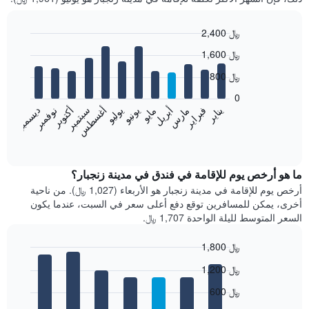
2,400 ﷼
Bar
Chart
1,600 ﷼
graphic.
chart
with
800 ﷼
12
bars.
0
فبراير
مايو
أغسطس
نوفمبر
يناير
أبريل
يوليو
أكتوبر
مارس
يونيو
سبتمبر
ديسمبر
يعرض
المخطط
End
of
التالي
interactive
متوسط
chart
سعر
ما هو أرخص يوم للإقامة في فندق في مدينة زنجبار؟
غرفة
أرخص يوم للإقامة في مدينة زنجبار هو الأربعاء (1,027 ﷼). من ناحية
كل
أخرى، يمكن للمسافرين توقع دفع أعلى سعر في السبت، عندما يكون
شهر
السعر المتوسط لليلة الواحدة 1,707 ﷼.
يتضمن
المخطط
1,800 ﷼
1
Bar
محور
Chart
1,200 ﷼
graphic.
chart
X
with
الذي
600 ﷼
7
يعرض
bars.