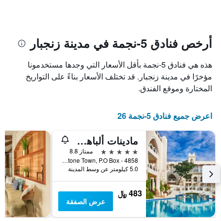
تاريخ
فئات
الإقامة
الفنادق
يتضمن
بالنجوم.
يتضمن
المخطط
1
المخطط
أرخص فنادق 5-نجمة في مدينة زنجبار
1
محور
X
محور
هذه هي فنادق 5-نجمة بأقل الأسعار التي وجدها مستخدمونا
Y
الذي
الذي
يعرض
مؤخرًا في مدينة زنجبار. قد تختلف الأسعار بناءً على التواريخ
عدد
يعرض
المختارة وموقع الفندق.
الأيام
متوسط
قبل
سعر
غرفة
الإقامة
اعرض جميع فنادق 5-نجمة 26
في
يتضمن
عطلة
المخطط
مادينات ألباهر بيزنس آند سبا هوتل
نهاية
التالي
1
هذا
5 نجوم
ممتاز 8.8
محور
الأسبوع
Mbweni, Stone Town, P.O Box - 4858, مدينة زنجبار, تنزانيا
Y
خلال
5.0 كيلومتر عن وسط المدينة
آخر
الذي
3
يعرض
483 ﷼
أيام
متوسط
عرض الصفقة
سعر
غرفة