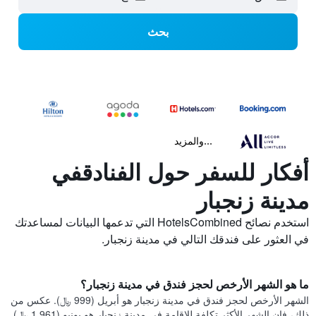
بحث
...والمزيد
أفكار للسفر حول الفنادقفي
مدينة زنجبار
استخدم نصائح HotelsCombined التي تدعمها البيانات لمساعدتك
في العثور على فندقك التالي في مدينة زنجبار.
ما هو الشهر الأرخص لحجز فندق في مدينة زنجبار؟
الشهر الأرخص لحجز فندق في مدينة زنجبار هو أبريل (999 ﷼). عكس من
ذلك، فإن الشهر الأكثر تكلفة للإقامة في مدينة زنجبار هو يونيو (1,961 ﷼).