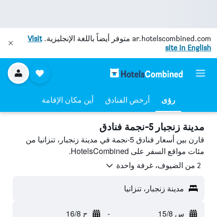
ar.hotelscombined.com
متوفر أيضاً باللغة الإنجليزية.
Visit
site in English
رؤى
أرخص الفنادق
أين مكان الإقامة
مدينة زنجبار 5-نجمة فنادق
قارن بين أسعار فنادق 5-نجمة في مدينة زنجبار، تنزانيا من
مئات مواقع السفر على HotelsCombined.
2 من الضيوف، غرفة واحدة
مدينة زنجبار، تنزانيا
س 15/8
-
ح 16/8