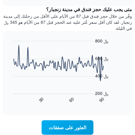
يتضمن
خلال
chart
المخطط
متى يجب عليك حجز فندق في مدينة زنجبار؟
عطلة
1
نهاية
وفّر من خلال حجز فندق قبل 87 من الأيام على الأقل من رحلتك إلى مدينة
محور
هذا
زنجبار. لقد كان أقل سعر عُثر عليه عند الحجز قبل 87 من الأيام هو 345 ﷼
Y
الأسبوع
في الليلة.
الذي
الذي
يعرض
عُثر
متوسط
800 ﷼
عليه
سعر
Line
Chart
خلال
الغرفة
graphic.
chart
آخر
هذه
with
600 ﷼
3
90
الليلة
أيام
data
الذي
points.
مع
عُثر
400 ﷼
التصنيف
عليه
حسب
يعرض
خلال
النجوم
المخطط
آخر
200 ﷼
التالي
يتضمن
3
90
30
60
كيفية
المخطط
End
أيام
of
1
تغير
interactive
سعر
محور
chart
X
غرفة
عند
الذي
العثور على صفقات
يعرض
اقتراب