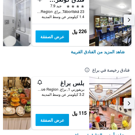
4 نجوم
جيد 7.9
Táboritská 23, براغ, Prague Region, جمهورية التشيك
1.4 كيلومتر عن وسط المدينة
226 ﷼
عرض الصفقة
شاهد المزيد من الفنادق القريبة
فنادق رخيصة في براغ
بلس براغ
بريفوزني 1, براغ, Prague Region, جمهورية التشيك
3.2 كيلومتر عن وسط المدينة
115 ﷼
عرض الصفقة