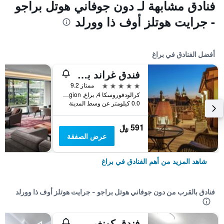
فنادق مشابهة لـ دون جوفاني هوتل براجو
- جرايت هوتلز أوف ذا وورلد
أفضل الفنادق في براغ
فندق غراند بوهيميا
5 نجوم
ممتاز 9.2
كرالودفوروسكا 4, براغ, Prague Region, جمهورية التشيك
0.0 كيلومتر عن وسط المدينة
591 ﷼
عرض الصفقة
شاهد المزيد من أهم الفنادق في براغ
فنادق بالقرب من دون جوفاني هوتل براجو - جرايت هوتلز أوف ذا وورلد
فندق كونغرس & ولنيس أولزانكا