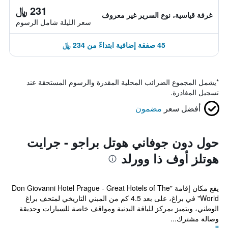
231 ﷼
غرفة قياسية، نوع السرير غير معروف
سعر الليلة شامل الرسوم
45 صفقة إضافية ابتداءً من 234 ﷼
*
يشمل المجموع الضرائب المحلية المقدرة والرسوم المستحقة عند
تسجيل المغادرة.
أفضل سعر
مضمون
حول دون جوفاني هوتل براجو - جرايت
هوتلز أوف ذا وورلد
يقع مكان إقامة "Don Giovanni Hotel Prague - Great Hotels of The
World" في براغ، على بعد 4.5 كم من المبني التاريخي لمتحف براغ
الوطني، ويتميز بمركز للياقة البدنية ومواقف خاصة للسيارات وحديقة
وصالة مشترك...