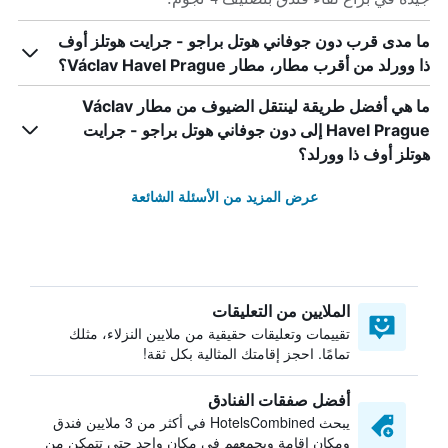
ما مدى قرب دون جوفاني هوتل براجو - جرايت هوتلز أوف
ذا وورلد من أقرب مطار، مطار Václav Havel Prague؟
ما هي أفضل طريقة لينتقل الضيوف من مطار Václav
Havel Prague إلى دون جوفاني هوتل براجو - جرايت
هوتلز أوف ذا وورلد؟
عرض المزيد من الأسئلة الشائعة
الملايين من التعليقات
تقييمات وتعليقات حقيقية من ملايين النزلاء، مثلك
تمامًا. احجز إقامتك المثالية بكل ثقة!
أفضل صفقات الفنادق
يبحث HotelsCombined في أكثر من 3 ملايين فندق
ومكان إقامة ويجمعهم في مكان واحد حتى تتمكن من