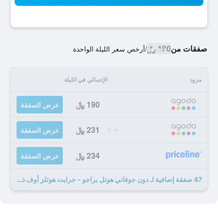
صفقات من
190 ﷼
/
أرخص سعر الليلة الواحدة
مزود
الإجمالي في الليلة
190 ﷼
عرض الصفقة
231 ﷼
عرض الصفقة
234 ﷼
عرض الصفقة
47 صفقة إضافية لـ دون جوفاني هوتل براجو - جرايت هوتلز أوف ذا وورلد