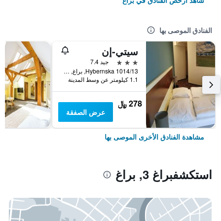
شاهد أرخص الفنادق في براغ
الفنادق الموصى بها
سيتي-إن
3 نجوم
جيد 7.4
Hybernska 1014/13, براغ, Prague Region, جمهورية التشيك
1.1 كيلومتر عن وسط المدينة
278 ﷼
عرض الصفقة
مشاهدة الفنادق الأخرى الموصى بها
استكشفبراغ 3, براغ