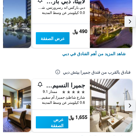
لابيتا، دبي باركس آند ريزورتس، أوتوغراف كوليكشن
دبي باركس اند رسرورتس, شارع الشيخ زايد, دبي, الامارات العربية المتحدة
0.0 كيلومتر عن وسط المدينة
490 ﷼
عرض الصفقة
شاهد المزيد من أهم الفنادق في دبي
فنادق بالقرب من فندق جميرا بيتش دبي
جميرا النسيم دبي
5 نجوم
ممتاز 9.1
شارع شاطئ جميرا, أم سقيم, دبي, الامارات العربية المتحدة
0.6 كيلومتر عن وسط المدينة
1,655 ﷼
عرض
الصفقة