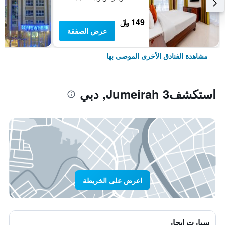
149 ﷼
عرض الصفقة
مشاهدة الفنادق الأخرى الموصى بها
استكشفJumeirah 3, دبي
اعرض على الخريطة
سيارت ايجار