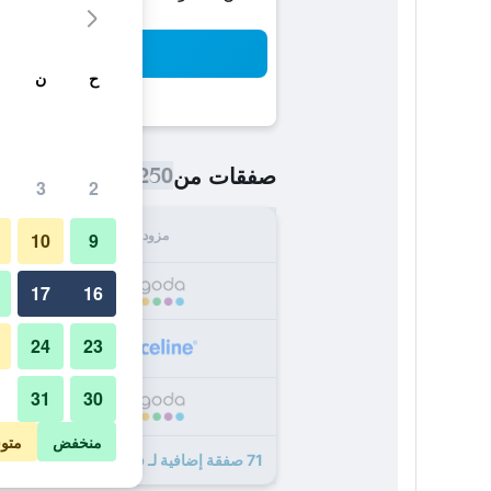
بح
ح
ن
250 ﷼
صفقات من
/
أرخص سعر اللي
3
2
مزود
الإجما
10
9
250
17
16
24
23
260
31
30
269
منخفض
متو
71 صفقة إضافية لـ فندق كا بلوس كا فينيكس