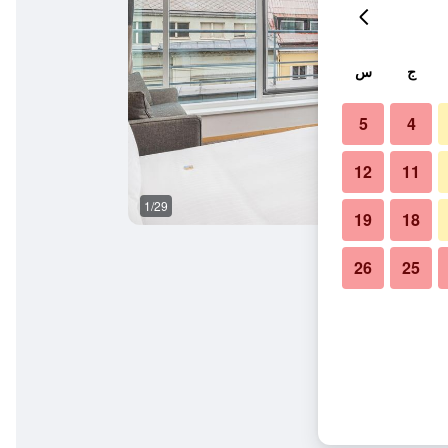
ج
س
5
4
12
11
1/29
بار
19
18
26
25