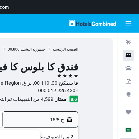
.com
رحلات طيران
الصفحة الرئيسية
جمهورية التشيك
30,800
ب
فنادق
فندق كا بلوس كا ف
سيارات
4 نجوم
حزم العروض
فا سمكتخ 30, 110 00, براغ, Prague Region, جمهورية التشيك
+420 225 012 000
استكشاف
ممتاز
4,599 من التقييمات تم التحقق منها
8.6
رحلات
ح 16/8
-
العَرَبِيَّة
2 من الضيوف، غرفة واحدة