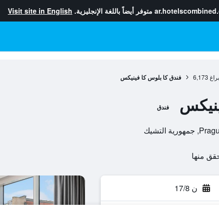
ar.hotelscombined
متوفر أيضاً باللغة الإنجليزية.
Visit site in English
راغ
6,173
فندق كا بلوس كا فينيكس
ينيكس
فندق
ن 17/8