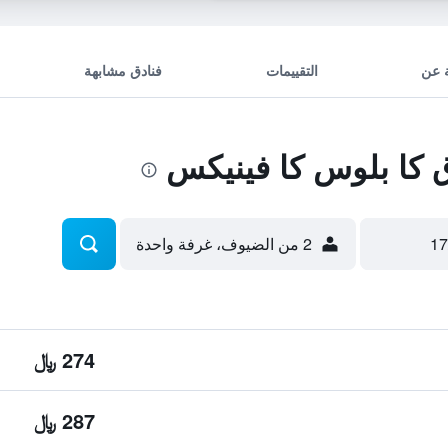
 عن
التقييمات
فنادق مشابهة
كا بلوس كا فينيكس
2 من الضيوف، غرفة واحدة
274 ﷼
287 ﷼