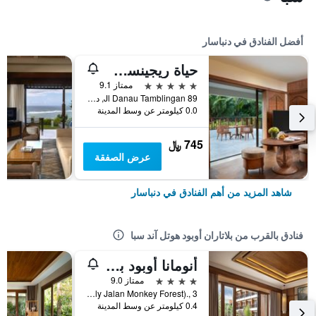
أفضل الفنادق في دنباسار
حياة ريجينسي بالي
5 نجوم
ممتاز 9.1
Jl Danau Tamblingan 89, دنباسار, إندونيسيا
0.0 كيلومتر عن وسط المدينة
745 ﷼
عرض الصفقة
شاهد المزيد من أهم الفنادق في دنباسار
فنادق بالقرب من بلاتاران أوبود هوتل آند سبا
أنومانا أوبود بالي
4 نجوم
ممتاز 9.0
Jalan Wenara Wana (Formerly Jalan Monkey Forest)., 3, دنباسار, إندونيسيا
0.4 كيلومتر عن وسط المدينة