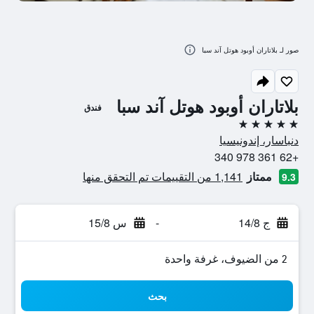
صور لـ بلاتاران أوبود هوتل آند سبا
بلاتاران أوبود هوتل آند سبا
فندق
5 نجوم
دنباسار، إندونيسيا
+62 361 978 340
ممتاز
1,141 من التقييمات تم التحقق منها
9.3
ج 14/8
-
س 15/8
2 من الضيوف، غرفة واحدة
بحث