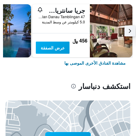
جريا سانتريان أه بيتش ريزورت آند سبا
Jalan Danau Tamblingan 47, دنباسار, إندونيسيا
5.0 كيلومتر عن وسط المدينة
456 ﷼
عرض الصفقة
مشاهدة الفنادق الأخرى الموصى بها
استكشف دنباسار