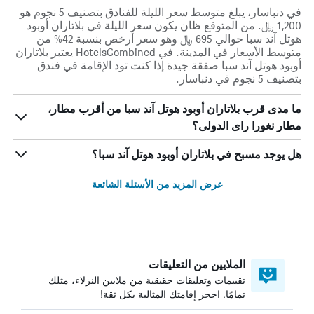
في دنباسار، يبلغ متوسط ​​سعر الليلة للفنادق بتصنيف 5 نجوم هو
1,200 ﷼. من المتوقع ظان يكون سعر الليلة في بلاتاران أوبود
هوتل آند سبا حوالي 695 ﷼ وهو سعر أرخص بنسبة 42% من
متوسط الأسعار في المدينة. في HotelsCombined يعتبر بلاتاران
أوبود هوتل آند سبا صفقة جيدة إذا كنت تود الإقامة في فندق
بتصنيف 5 نجوم في دنباسار.
ما مدى قرب بلاتاران أوبود هوتل آند سبا من أقرب مطار،
مطار نغورا راى الدولى؟
هل يوجد مسبح في بلاتاران أوبود هوتل آند سبا؟
عرض المزيد من الأسئلة الشائعة
الملايين من التعليقات
تقييمات وتعليقات حقيقية من ملايين النزلاء، مثلك
تمامًا. احجز إقامتك المثالية بكل ثقة!