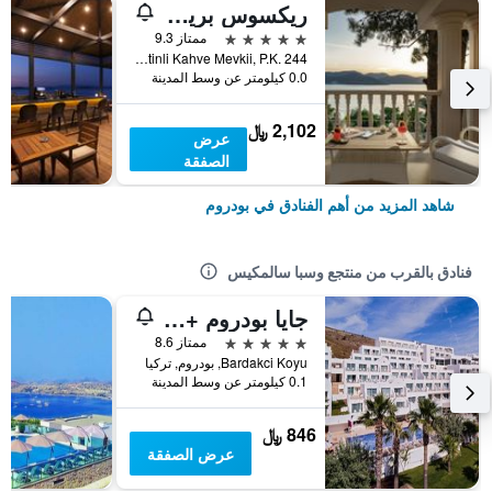
ريكسوس بريميوم بودروم
5 نجوم
ممتاز 9.3
Torba Mah. Zeytinli Kahve Mevkii, P.K. 244, بودروم, تركيا
0.0 كيلومتر عن وسط المدينة
2,102 ﷼
عرض
الصفقة
شاهد المزيد من أهم الفنادق في بودروم
فنادق بالقرب من منتجع وسبا سالمكيس
جايا بودروم +16 أدالت ٔونلي (ٕسضبرايف بودروم) - شامال جميع الخدمات
5 نجوم
ممتاز 8.6
Bardakci Koyu, بودروم, تركيا
0.1 كيلومتر عن وسط المدينة
846 ﷼
عرض الصفقة