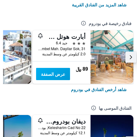
شاهد المزيد من الفنادق القريبة
فنادق رخيصة في بودروم
أبارت هوتل سييستا بيتش بودرم
3 نجوم
جيد 6.4
Gumbet Mah. Dayilar Sok, 31, بودروم, تركيا
2.0 كيلومتر عن وسط المدينة
89 ﷼
عرض الصفقة
شاهد أرخص الفنادق في بودروم
الفنادق الموصى بها
ديفان بودروم بالميرا
Kelesharim Cad No 22, بودروم, تركيا
12.1 كيلومتر عن وسط المدينة