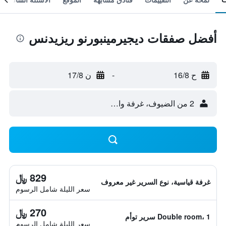
أفضل صفقات ديجيرمينبورنو ريزيدنس
ح 16/8
-
ن 17/8
2 من الضيوف، غرفة واحدة
829 ﷼
غرفة قياسية، نوع السرير غير معروف
سعر الليلة شامل الرسوم
270 ﷼
Double room، 1 سرير توأم
سعر الليلة شامل الرسوم