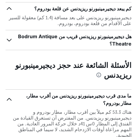
كم يبعد ديجيرمينبورنو ريزيدنس عن قلعة بودروم؟
ديجيرمينبورنو ريزيدنس على بعد مسافة (1.4 كم) معقولة للسير
على الأقدام من قلعة بودروم، بودروم.
هل ديجيرمينبورنو ريزيدنس قريب من Bodrum Antique
Theatre؟
الأسئلة الشائعة عند حجز ديجيرمينبورنو
ريزيدنس
ما مدى قرب ديجيرمينبورنو ريزيدنس من أقرب مطار،
مطار بودروم؟
هناك 53.3 كم ميلاً بين أقرب مطار، مطار بودروم و
ديجيرمينبورنو ريزيدنس. من المفترض أن تستغرق القيادة من
الفندق إلى المطار 0س 41د خلال حركة المرور العادية. من
المهم مراعاة أوقات الازدحام الشديد، لا سيما في المناطق
الحيوية.