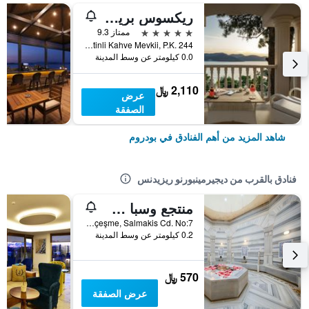
ريكسوس بريميوم بودروم
5 نجوم
ممتاز 9.3
Torba Mah. Zeytinli Kahve Mevkii, P.K. 244, بودروم, تركيا
0.0 كيلومتر عن وسط المدينة
2,110 ﷼
عرض
الصفقة
شاهد المزيد من أهم الفنادق في بودروم
فنادق بالقرب من ديجيرمينبورنو ريزيدنس
منتجع وسبا سالمكيس
Bardakcı Koyu, Eskiçeşme, Salmakis Cd. No:7, بودروم, تركيا
0.2 كيلومتر عن وسط المدينة
570 ﷼
عرض الصفقة