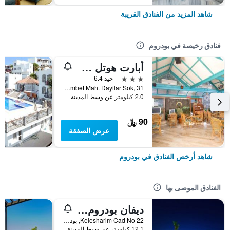
شاهد المزيد من الفنادق القريبة
فنادق رخيصة في بودروم
أبارت هوتل سييستا بيتش بودرم
3 نجوم
جيد 6.4
Gumbet Mah. Dayilar Sok, 31, بودروم, تركيا
2.0 كيلومتر عن وسط المدينة
90 ﷼
عرض الصفقة
شاهد أرخص الفنادق في بودروم
الفنادق الموصى بها
ديفان بودروم بالميرا
Kelesharim Cad No 22, بودروم, تركيا
12.1 كيلومتر عن وسط المدينة