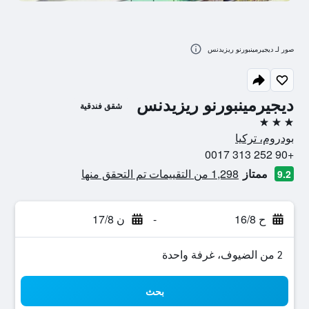
صور لـ ديجيرمينبورنو ريزيدنس
ديجيرمينبورنو ريزيدنس
شقق فندقية
3 نجوم
بودروم، تركيا
+90 252 313 0017
ممتاز
1,298 من التقييمات تم التحقق منها
9.2
ح 16/8
-
ن 17/8
2 من الضيوف، غرفة واحدة
بحث