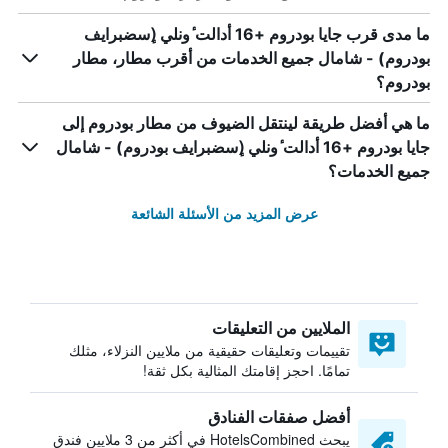
ما مدى قرب جايا بودروم +16 أدالت ٔونلي (ٕسضبرايف
بودروم) - شامال جميع الخدمات من أقرب مطار، مطار
بودروم؟
ما هي أفضل طريقة لينتقل الضيوف من مطار بودروم إلى
جايا بودروم +16 أدالت ٔونلي (ٕسضبرايف بودروم) - شامال
جميع الخدمات؟
عرض المزيد من الأسئلة الشائعة
الملايين من التعليقات
تقييمات وتعليقات حقيقية من ملايين النزلاء، مثلك
تمامًا. احجز إقامتك المثالية بكل ثقة!
أفضل صفقات الفنادق
يبحث HotelsCombined في أكثر من 3 ملايين فندق