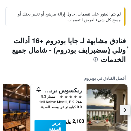
لم يتم العثور على تقييمات. حاول إزالة مرشح أو تغيير بحثك أو
مسح كل شيء لعرض التقييمات.
فنادق مشابهة لـ جايا بودروم +16 أدالت
ٔونلي (ٕسضبرايف بودروم) - شامال جميع
الخدمات
أفضل الفنادق في بودروم
ريكسوس بريميوم بودروم
5 نجوم
ممتاز 9.3
Torba Mah. Zeytinli Kahve Mevkii, P.K. 244, بودروم, تركيا
0.0 كيلومتر عن وسط المدينة
2,103 ﷼
عرض
الصفقة