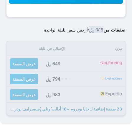
صفقات من
649 ﷼
/
أرخص سعر الليلة الواحدة
مزود
الإجمالي في الليلة
649 ﷼
عرض الصفقة
794 ﷼
عرض الصفقة
983 ﷼
عرض الصفقة
23 صفقة إضافية لـ جايا بودروم +16 أدالت ٔونلي (ٕسضبرايف بودروم) - شامال جميع الخدمات