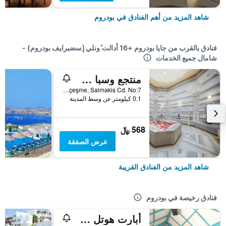
شاهد المزيد من أهم الفنادق في بودروم
فنادق بالقرب من جايا بودروم +16 أدالت ٔونلي (ٕسضبرايف بودروم) -
شامال جميع الخدمات
منتجع وسبا سالمكيس
Bardakcı Koyu, Eskiçeşme, Salmakis Cd. No:7, بودروم, تركيا
0.1 كيلومتر عن وسط المدينة
568 ﷼
عرض الصفقة
شاهد المزيد من الفنادق القريبة
فنادق رخيصة في بودروم
أبارت هوتل سييستا بيتش بودرم