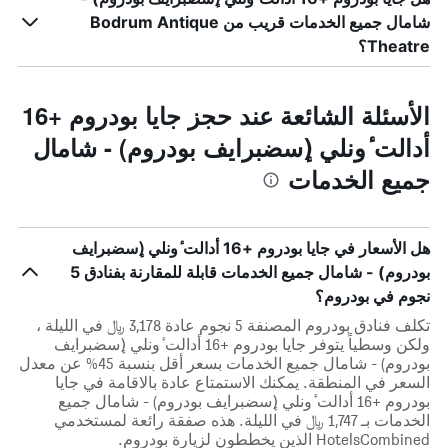
شامال جميع الخدمات قريب من Bodrum Antique
Theatre؟
الأسئلة الشائعة عند حجز جايا بودروم +16
أدالت ٔونلي (ٕسضبرايف بودروم) - شامال
جميع الخدمات
هل الأسعار في جايا بودروم +16 أدالت ٔونلي (ٕسضبرايف
بودروم) - شامال جميع الخدمات قابلة للمقارنة بفنادق 5
نجوم في بودروم؟
تكلف فنادق بودروم المصنفة 5 نجوم عادة 3,178 ﷼ في الليلة ،
ولكن وسطياً يتوفر جايا بودروم +16 أدالت ٔونلي (ٕسضبرايف
بودروم) - شامال جميع الخدمات بسعر أقل بنسبة 45% عن معدل
السعر في المنطقة. يمكنك الاستمتاع عادة بالاقامة في جايا
بودروم +16 أدالت ٔونلي (ٕسضبرايف بودروم) - شامال جميع
الخدمات بـ 1,747 ﷼ في الليلة. هذه صفقة رائعة لمستخدمي
HotelsCombined الذين يخططون لزيارة بودروم.