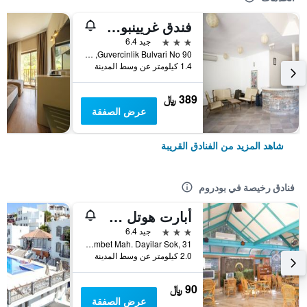
فندق غريينبورت بودروم
3 نجوم
جيد 6.4
Guvercinlik Bulvari No 90, بودروم, تركيا
1.4 كيلومتر عن وسط المدينة
389 ﷼
عرض الصفقة
شاهد المزيد من الفنادق القريبة
فنادق رخيصة في بودروم
أبارت هوتل سييستا بيتش بودرم
3 نجوم
جيد 6.4
Gumbet Mah. Dayilar Sok, 31, بودروم, تركيا
2.0 كيلومتر عن وسط المدينة
90 ﷼
عرض الصفقة