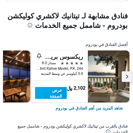
فنادق مشابهة لـ تيتانيك لاكشري كوليكشن
بودروم - شاممل جميع الخدمات
أفضل الفنادق في بودروم
ريكسوس بريميوم بودروم
5 نجوم
ممتاز 9.3
Torba Mah. Zeytinli Kahve Mevkii, P.K. 244, بودروم, تركيا
0.0 كيلومتر عن وسط المدينة
2,102 ﷼
عرض
الصفقة
شاهد المزيد من أهم الفنادق في بودروم
فنادق بالقرب من تيتانيك لاكشري كوليكشن بودروم - شاممل جميع
الخدمات