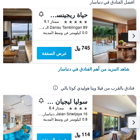
أفضل الفنادق في دنباسار
حياة ريجينسي بالي
5 نجوم
ممتاز 9.1
Jl Danau Tamblingan 89, دنباسار, إندونيسيا
0.0 كيلومتر عن وسط المدينة
745 ﷼
عرض الصفقة
شاهد المزيد من أهم الفنادق في دنباسار
فنادق بالقرب من فيلا وينا هوليدي كوتا بالي
سوليا ليجيان بالي
4 نجوم
ممتاز 8.4
Jalan Sriwijaya 16, دنباسار, إندونيسيا
0.8 كيلومتر عن وسط المدينة
114 ﷼
عرض الصفقة