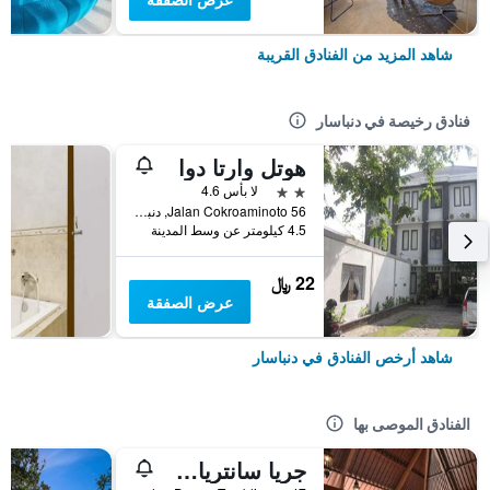
شاهد المزيد من الفنادق القريبة
فنادق رخيصة في دنباسار
هوتل وارتا دوا
2 نجمتين
لا بأس 4.6
56 Jalan Cokroaminoto, دنباسار, إندونيسيا
4.5 كيلومتر عن وسط المدينة
22 ﷼
عرض الصفقة
شاهد أرخص الفنادق في دنباسار
الفنادق الموصى بها
جريا سانتريان أه بيتش ريزورت آند سبا