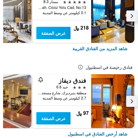
5 نجوم
ممتاز 8.3
Yenidogan Mah. Cicoz Yolu Cad. No:13, اسطنبول, تركيا
0.1 كيلومتر عن وسط المدينة
218 ﷼
عرض الصفقة
شاهد المزيد من الفنادق القريبة
فنادق رخيصة في اسطنبول
فندق ديفاز
3 نجوم
جيد 6.6
منطقة بنبرديرك, شارع مسجد كاتب سنان رقم 31, اسطنبول, تركيا
2.7 كيلومتر عن وسط المدينة
97 ﷼
عرض الصفقة
شاهد أرخص الفنادق في اسطنبول