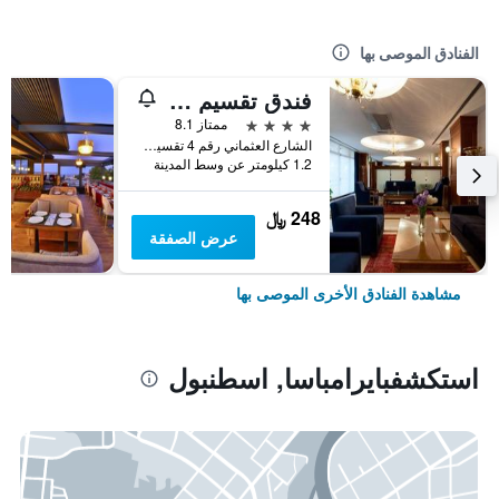
الفنادق الموصى بها
فندق تقسيم متروبارك
4 نجوم
ممتاز 8.1
الشارع العثماني رقم 4 تقسيم, اسطنبول, تركيا
1.2 كيلومتر عن وسط المدينة
248 ﷼
عرض الصفقة
مشاهدة الفنادق الأخرى الموصى بها
استكشفبايرامباسا, اسطنبول