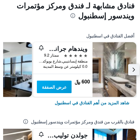
فنادق مشابهة لـ فندق ومركز مؤتمرات
ويندسور إسطنبول
أفضل الفنادق في اسطنبول
ويندهام جراند إسطنبول ليفينت
5 نجوم
ممتاز 9.2
منطقة إيسانتيبي,شارع بويوكديري 177-183 شيشلي, اسطنبول, تركيا
0.0 كيلومتر عن وسط المدينة
600 ﷼
عرض الصفقة
شاهد المزيد من أهم الفنادق في اسطنبول
فنادق بالقرب من فندق ومركز مؤتمرات ويندسور إسطنبول
جولدن توليب إسطنبول بيرم باشا