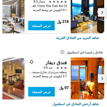
5 نجوم
ممتاز 8.3
Yenidogan Mah. Cicoz Yolu Cad. No:13, اسطنبول, تركيا
0.1 كيلومتر عن وسط المدينة
218 ﷼
عرض الصفقة
شاهد المزيد من الفنادق القريبة
فنادق رخيصة في اسطنبول
فندق ديفاز
3 نجوم
جيد 6.6
منطقة بنبرديرك, شارع مسجد كاتب سنان رقم 31, اسطنبول, تركيا
2.7 كيلومتر عن وسط المدينة
97 ﷼
عرض الصفقة
شاهد أرخص الفنادق في اسطنبول