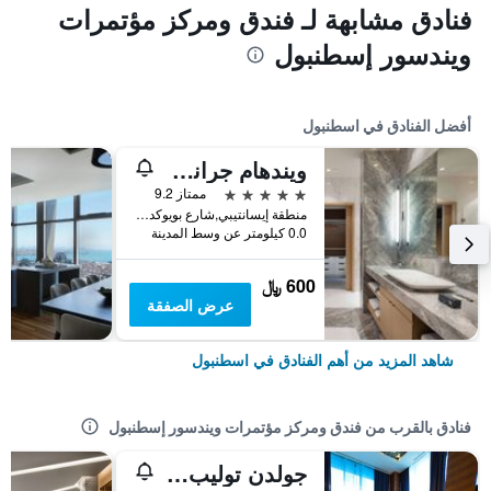
فنادق مشابهة لـ فندق ومركز مؤتمرات
ويندسور إسطنبول
أفضل الفنادق في اسطنبول
ويندهام جراند إسطنبول ليفينت
5 نجوم
ممتاز 9.2
منطقة إيسانتيبي,شارع بويوكديري 177-183 شيشلي, اسطنبول, تركيا
0.0 كيلومتر عن وسط المدينة
600 ﷼
عرض الصفقة
شاهد المزيد من أهم الفنادق في اسطنبول
فنادق بالقرب من فندق ومركز مؤتمرات ويندسور إسطنبول
جولدن توليب إسطنبول بيرم باشا