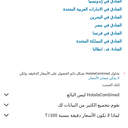
الفنادق في إندونيسيا
الفنادق في الامارات العربية المتحدة
الفنادق في البحرين
الفنادق في مصر
الفنادق في فرنسا
الفنادق في المملكة المتحدة
الفنادق في إيطاليا
الفنادق في تايلاند
*
يحاول HotelsCombined بشكل دائم الحصول على الأسعار الدقيقة، ولكن
لا يمكن ضمان الأسعار
.
إليك السبب:
HotelsCombined ليس البائع
نقوم بتجميع الكثير من البيانات لك
لماذا لا تكون الأسعار دقيقة بنسبة 100٪؟