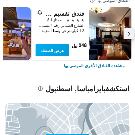
الفنادق الموصى بها
فندق تقسيم متروبارك
4 نجوم
ممتاز 8.1
الشارع العثماني رقم 4 تقسيم, اسطنبول, تركيا
1.2 كيلومتر عن وسط المدينة
248 ﷼
عرض الصفقة
مشاهدة الفنادق الأخرى الموصى بها
استكشفبايرامباسا, اسطنبول