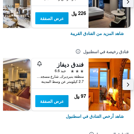
226 ﷼
عرض الصفقة
شاهد المزيد من الفنادق القريبة
فنادق رخيصة في اسطنبول
فندق ديفاز
3 نجوم
جيد 6.6
منطقة بنبرديرك, شارع مسجد كاتب سنان رقم 31, اسطنبول, تركيا
2.7 كيلومتر عن وسط المدينة
97 ﷼
عرض الصفقة
شاهد أرخص الفنادق في اسطنبول