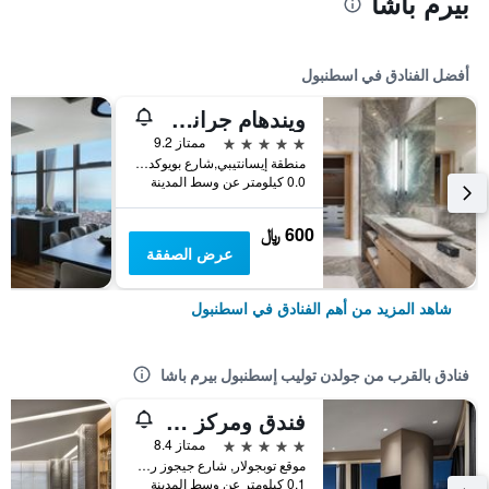
بيرم باشا
أفضل الفنادق في اسطنبول
ويندهام جراند إسطنبول ليفينت
5 نجوم
ممتاز 9.2
منطقة إيسانتيبي,شارع بويوكديري 177-183 شيشلي, اسطنبول, تركيا
0.0 كيلومتر عن وسط المدينة
600 ﷼
عرض الصفقة
شاهد المزيد من أهم الفنادق في اسطنبول
فنادق بالقرب من جولدن توليب إسطنبول بيرم باشا
فندق ومركز مؤتمرات ويندسور إسطنبول
5 نجوم
ممتاز 8.4
موقع توبجولار, شارع جيجوز رقم 32-34, اسطنبول, تركيا
0.1 كيلومتر عن وسط المدينة