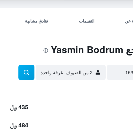
 عن
التقييمات
فنادق مشابهة
Yas
2 من الضيوف، غرفة واحدة
435 ﷼
484 ﷼