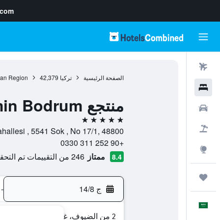
.com
رحلات طيران
الصفحة الرئيسية
تركيا
42,379
an Region
فنادق
منتجع Yasmin Bodrum
سيارات
5 نجوم
حزم العروض
Peksimet Mahallesi , 5541 Sok , No 17/1, 48800, بودروم, 
+90 252 311 0330
استكشاف
ممتاز
246 من التقييمات تم التحقق منها
8.4
رحلات
ج 14/8
-
العَرَبِيَّة
2 من الضيوف، غرفة واحدة