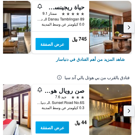
حياة ريجينسي بالي
5 نجوم
ممتاز 9.1
Jl Danau Tamblingan 89, دنباسار, إندونيسيا
0.0 كيلومتر عن وسط المدينة
745 ﷼
عرض الصفقة
شاهد المزيد من أهم الفنادق في دنباسار
فنادق بالقرب من بي هوتل بالي آند سبا
صن رويال هوتل
3 نجوم
جيد 7.6
Jl. Sunset Road No.6S, دنباسار, إندونيسيا
0.3 كيلومتر عن وسط المدينة
44 ﷼
عرض الصفقة