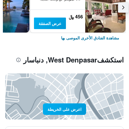
456 ﷼
عرض الصفقة
مشاهدة الفنادق الأخرى الموصى بها
استكشفWest Denpasar, دنباسار
اعرض على الخريطة