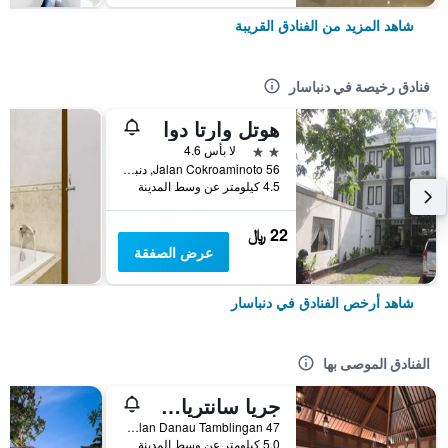
شاهد المزيد من الفنادق القريبة
فنادق رخيصة في دنباسار
هوتل وارتا دوا
2 نجمتين
لا بأس 4.6
56 Jalan Cokroaminoto, دنباسار, إندونيسيا
4.5 كيلومتر عن وسط المدينة
22 ﷼
عرض الصفقة
شاهد أرخص الفنادق في دنباسار
الفنادق الموصى بها
جريا سانتريان أه بيتش ريزورت آند سبا
Jalan Danau Tamblingan 47, دنباسار, إندونيسيا
5.0 كيلومتر عن وسط المدينة