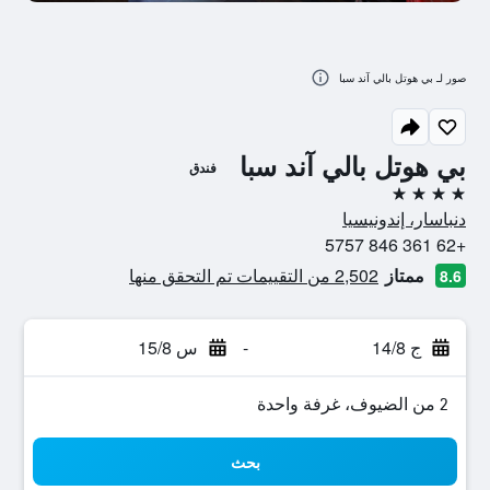
صور لـ بي هوتل بالي آند سبا
بي هوتل بالي آند سبا
فندق
4 نجوم
دنباسار، إندونيسيا
+62 361 846 5757
ممتاز
2,502 من التقييمات تم التحقق منها
8.6
ج 14/8
-
س 15/8
2 من الضيوف، غرفة واحدة
بحث