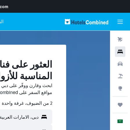
.com
رحلات طيران
فنادق
العثور على فنا
سيارات
المناسبة للأز
حزم العروض
ابحث وقارن ووفّر على دبي ا
استكشاف
مواقع السفر على HotelsCombined.
2 من الضيوف، غرفة واحدة
رحلات
العَرَبِيَّة