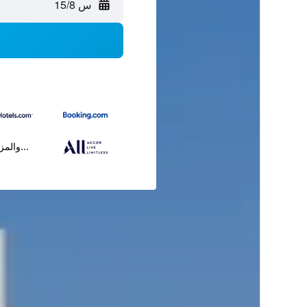
س 15/8
...والمز