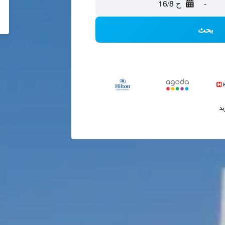
-
ح 16/8
بحث
يد