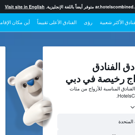
ar.hotelscombined
متوفر أيضاً باللغة الإنجليزية.
Visit site in English
رؤى
الفنادق الأعلى تقييماً
أين مكان الإقام
دق الفنادق
واج رخيصة في دبي
لفنادق المناسبة للأزواج من مئات