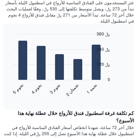
المجاورة
عثر المستخدمون على الفنادق المناسبة للأزواج في اسطنبول الليلة بأسعار
Y
يتضمن
تبدأ من 273 ﷼، ويصل متوسط تكلفتها إلى 530 ﷼، وفقًا لعمليات البحث
الذي
المخطط
خلال آخر 72 ساعة. تبدأ الأسعار من 271 ﷼ مقابل فندق للأزواج 4 نجوم
يعرض
التالي
متوسط
في اسطنبول الليلة.
1
سعر
محور
غرفة
360 ﷼
X
Bar
Chart
الذي
graphic.
chart
يعرض
240 ﷼
with
متوسط
5
سعر
bars.
120 ﷼
غرفة
يتضمن
يعرض
المخطط
المخطط
0
التالي
التالي
ن
م
ن
م
ن
م
ن
ة
ن
ن
1
متوسط
3
ج
و
4
ج
و
5
ج
و
1
ج
م
2
ج
م
ت
ا
محور
End
سعر
of
Y
الغرفة
interactive
الذي
هذه
chart
يعرض
كم تكلفة غرفة اسطنبول فندق للأزواج خلال عطلة نهاية هذا
الليلة
الأحياء
الذي
الأسبوع؟
الأكثر
عُثر
خلال آخر 72 ساعة، شهدنا انخفاض أسعار الفنادق المناسبة للأزواج في
شعبية
عليه
اسطنبول خلال عطلة نهاية هذا الأسبوع تصل إلى 255 ﷼في الليلة. إذا كنت
خلال