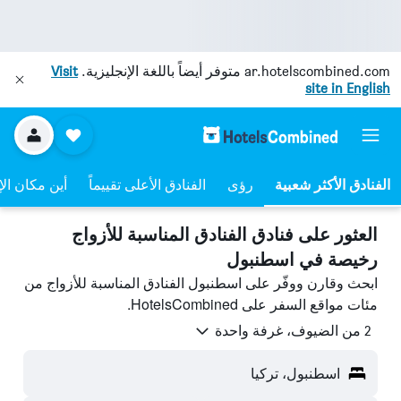
ar.hotelscombined.com
متوفر أيضاً باللغة الإنجليزية.
Visit
site in English
رؤى
الفنادق الأعلى تقييماً
أين مكان الإ
العثور على فنادق الفنادق المناسبة للأزواج
رخيصة في اسطنبول
ابحث وقارن ووفّر على اسطنبول الفنادق المناسبة للأزواج من
مئات مواقع السفر على HotelsCombined.
2 من الضيوف، غرفة واحدة
اسطنبول، تركيا