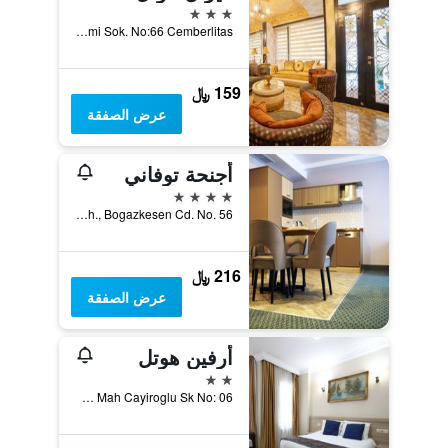
3 نجوم
Binbirdirek Mah. Gedikpasa Cami Sok. No:66 Cemberlitas, اسطنبول, تركيا
159 ﷼
عرض الصفقة
أجنحة توفاني
4 نجوم
Firuzaga Mah., Bogazkesen Cd. No. 56, اسطنبول, تركيا
216 ﷼
عرض الصفقة
أرفين هوتل
2 نجمتين
Kucukayasofya Mah Cayiroglu Sk No: 06, اسطنبول, تركيا