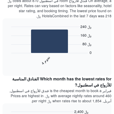
On average, a فندق للأزواج room في اسطنبول costs about 870 ﷼
per night. Rates can vary based on factors like seasonality, hotel
star rating, and booking timing. The lowest price found on
HotelsCombined in the last 7 days was 218 ﷼.
240 ﷼
Bar
Chart
160 ﷼
graphic.
chart
with
80 ﷼
1
bar.
0
ن
م
يعرض
4
ج
و
المخطط
End
of
التالي
interactive
متوسط
chart
سعر
Which month has the lowest rates for الفنادق المناسبة
غرفة
للأزواج في اسطنبول?
مزدوجة
فبراير is the cheapest month to book a فندق للأزواج في اسطنبول,
خلال
with average nightly rates around 460 ﷼. Prices are highest in
آخر
أبريل, when rates rise to about 1,854 ﷼ per night.
3
أيام
2,400 ﷼
مع