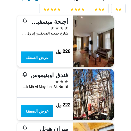
أجنحة ميسفير 8 اسطنبول
4 نجوم
شارع جمعية الصحفيين إيرول رقم 1,بيوغلو, اسطنبول, تركيا
226 ﷼
عرض الصفقة
فندق اوبتيموس
3 نجوم
Bindirdirek Mh At Meydani Sk No 16, اسطنبول, تركيا
222 ﷼
عرض الصفقة
ميران هوتل