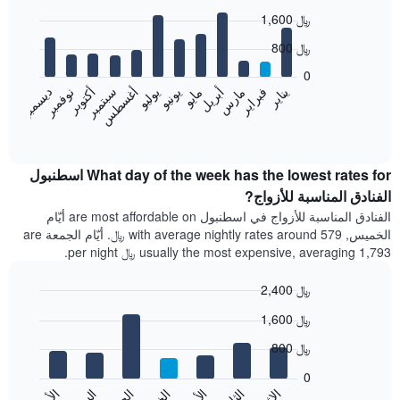
التصنيف
Bar
Chart
1,600 ﷼
graphic.
حسب
chart
with
النجوم
800 ﷼
12
يتضمن
bars.
0
المخطط
فبراير
مايو
أغسطس
نوفمبر
يناير
أبريل
يوليو
أكتوبر
مارس
يونيو
سبتمبر
ديسمبر
1
يعرض
محور
المخطط
End
X
of
التالي
الذي
interactive
متوسط
chart
يعرض
سعر
What day of the week has the lowest rates for اسطنبول
فئات
غرفة
الفنادق المناسبة للأزواج?
الفنادق
كل
بالنجوم.
الفنادق المناسبة للأزواج في اسطنبول are most affordable on أيّام
شهر
يتضمن
الخميس, with average nightly rates around 579 ﷼. أيّام الجمعة are
يتضمن
المخطط
usually the most expensive, averaging 1,793 ﷼ per night.
المخطط
1
1
محور
2,400 ﷼
محور
Y
X
Bar
Chart
الذي
1,600 ﷼
graphic.
الذي
chart
يعرض
with
يعرض
800 ﷼
متوسط
7
الشهور.
سعر
bars.
يتضمن
0
الغرفة
المخطط
الأحد
هذه