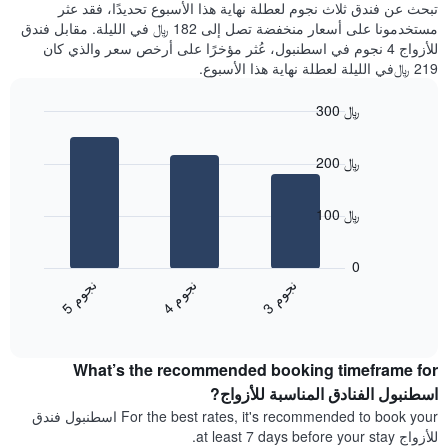
تبحث عن فندق ثلاث نجوم لعطلة نهاية هذا الأسبوع تحديدًا، فقد عثر
آخر
مستخدمونا على أسعار منخفضة تصل إلى 182 ﷼ في الليلة. مقابل فندق
3
للأزواج 4 نجوم في اسطنبول، عُثر مؤخرًا على أرخص سعر والذي كان
أيام
219 ﷼في الليلة لعطلة نهاية هذا الأسبوع.
مع
التصنيف
300 ﷼
حسب
النجوم
Bar
Chart
graphic.
يتضمن
chart
200 ﷼
with
المخطط
3
1
bars.
محور
100 ﷼
X
يعرض
التي
المخطط
تعرض
0
التالي
فئات
ن
م
ن
م
ن
م
متوسط
الفنادق
4
ج
و
3
ج
و
5
ج
و
End
سعر
بالنجوم.
of
الغرفة
interactive
يتضمن
خلال
chart
المخطط
What’s the recommended booking timeframe for
عطلة
1
نهاية
اسطنبول الفنادق المناسبة للأزواج?
محور
هذا
Y
For the best rates, it's recommended to book your اسطنبول فندق
الأسبوع
الذي
للأزواج at least 7 days before your stay.
الذي