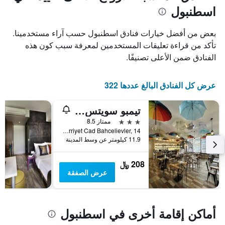
محور
اسطنبول
X
Y
الذي
الذي
يعرض
يعرض
بعض من أفضل خيارات فنادق اسطنبول حسب آراء مستخدمينا.
عدد
متوسط
تأكد من قراءة تعليقات المستخدمين لمعرفة سبب كون هذه
الأيام
سعر
الفنادق ضمن الأعلى تصنيفًا.
قبل
غرفة
الإقامة
في
يتضمن
عطلة
عرض كل الفنادق البالغ عددها 322
المخطط
نهاية
التالي
هذا
1
الأسبوع
تيمبو سويتس المطار
محور
خلال
3 نجوم
ممتاز 8.5
Y
آخر
Hurriyet Mah Hurriyet Cad Bahcelievler, 14, اسطنبول, تركيا
الذي
3
11.9 كيلومتر عن وسط المدينة
يعرض
أيام
متوسط
سعر
208 ﷼
غرفة
عرض الصفقة
أماكن إقامة أخرى في اسطنبول