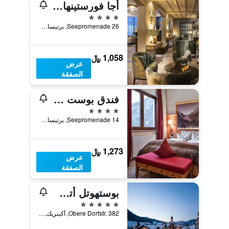
أجا فورستينهاوس آم أشينسي
4 نجوم
Seepromenade 26, برتيساو, ولاية تيرول, النمسا
1,058 ﷼
عرض
الصفقة
فندق بوست أم سي
4 نجوم
Seepromenade 14, برتيساو, ولاية تيرول, النمسا
1,273 ﷼
عرض
الصفقة
بوستهوتل أتشنكيرتش ريزورت آند سبا - لبالغين فقط
5 نجوم
Obere Dorfstr. 382, أكينريك, ولاية تيرول, النمسا