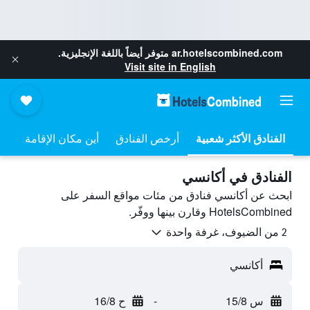
ar.hotelscombined.com
متوفر أيضاً باللغة الإنجليزية.
Visit site in English
أرخص الفنادق
أين مكان الإقامة
الفنادق في أكانسي
ابحث عن أكانسي فنادق من مئات مواقع السفر على
HotelsCombined وقارن بينها ووفّر.
2 من الضيوف، غرفة واحدة
أكانسي
س 15/8
-
ح 16/8