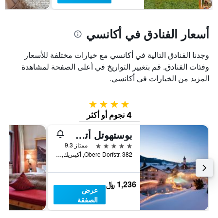
أسعار الفنادق في أكانسي
وجدنا الفنادق التالية في أكانسي مع خيارات مختلفة للأسعار
وفئات الفنادق. قم بتغيير التواريخ في أعلى الصفحة لمشاهدة
المزيد من الخيارات في أكانسي.
4 نجوم
4 نجوم أو أكثر
بوستهوتل أتشنكيرتش ريزورت آند سبا - لبالغين فقط
5 نجوم
ممتاز 9.3
Obere Dorfstr. 382, أكينريك, ولاية تيرول, النمسا
1,236 ﷼
عرض
الصفقة