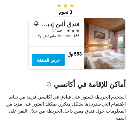
3 نجوم
3 نجوم
فندق ألبن إديلويس
3 نجوم
جيد 7.7
Maurach, 156, ماوراتش, ولاية تيرول, النمسا
553 ﷼
عرض الصفقة
أماكن للإقامة في أكانسي
استخدم الخريطة للعثور على فنادق في أكانسي قريبة من نقاط
الاهتمام التي سترتادها بشكل متكرر. يمكنك العثور على مزيد من
المعلومات حول فندق معين داخل الخريطة من خلال النقر على
اسمه.