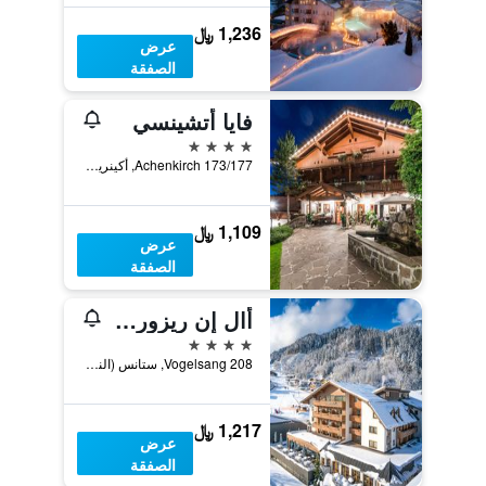
1,236 ﷼
عرض
الصفقة
فايا أتشينسي
4 نجوم
Achenkirch 173/177, أكينريك, ولاية تيرول, النمسا
1,109 ﷼
عرض
الصفقة
أال إن ريزورت شفارتسبران
4 نجوم
Vogelsang 208, ستانس (النمسا), ولاية تيرول, النمسا
1,217 ﷼
عرض
الصفقة