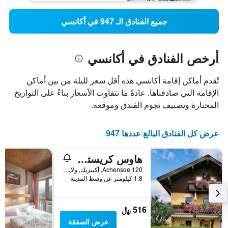
جميع الفنادق الـ 947 في أكانسي
أرخص الفنادق في أكانسي
تُقدم أماكن إقامة أكانسي هذه أقل سعر لليلة من بين أماكن
الإقامة التي صادفناها. عادةً ما تتفاوت الأسعار بناءً على التواريخ
المختارة وتصنيف نجوم الفندق وموقعه.
عرض كل الفنادق البالغ عددها 947
هاوس كريستلوم
Achensee 120, أكينريك, ولاية تيرول, النمسا
1.8 كيلومتر عن وسط المدينة
516 ﷼
عرض الصفقة