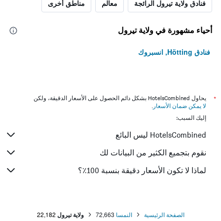
فنادق ولاية تيرول الرائجة
معالم
مناطق أخرى
أحياء مشهورة في ولاية تيرول
فنادق Hötting, انسبروك
*
يحاول HotelsCombined بشكل دائم الحصول على الأسعار الدقيقة، ولكن
لا يمكن ضمان الأسعار
.
إليك السبب:
HotelsCombined ليس البائع
نقوم بتجميع الكثير من البيانات لك
لماذا لا تكون الأسعار دقيقة بنسبة 100٪؟
الصفحة الرئيسية
النمسا
72,663
ولاية تيرول
22,182