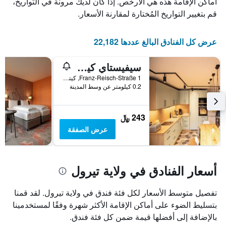
أماكن الإقامة هذه هي الأرخص. إذا كان لديك مرونة في التواريخ،
قم بتغيير التواريخ المُختارة لمقارنة الأسعار.
عرض كل الفنادق البالغ عددها 22,182
سيفيستاي كيتسبوهيل سنتر
Franz-Reisch-Straße 1, كيتزبوهيل, ولاية تيرول, النمسا
0.2 كيلومتر عن وسط المدينة
243 ﷼
عرض الصفقة
أسعار الفنادق في ولاية تيرول
تفصيل متوسط الأسعار لكل فئة فندق في ولاية تيرول. لقد قمنا
بتسليط الضوء على أماكن الإقامة الأكثر شهرة وفقًا لمستخدمينا
بالإضافة إلى أفضلها قيمة ضمن كل فئة فندق.