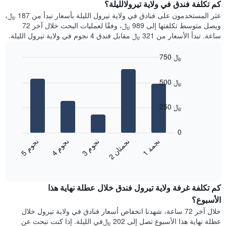
سعر
كم تكلفة فندق في ولاية تيرولالليلة؟
Y
غرفة
عثر المستخدمون على فنادق في ولاية تيرول الليلة بأسعار تبدأ من 187 ﷼،
الذي
كل
ويصل متوسط تكلفتها إلى 989 ﷼، وفقًا لعمليات البحث خلال آخر 72
يعرض
يوم
ساعة. تبدأ الأسعار من 321 ﷼ مقابل فندق 4 نجوم في ولاية تيرول الليلة.
متوسط
في
سعر
الأسبوع
750 ﷼
غرفة
يتضمن
Bar
المخطط
Chart
graphic.
chart
1
500 ﷼
with
محور
5
X
bars.
250 ﷼
الذي
يعرض
يعرض
أيام
المخطط
0
الأسبوع.
التالي
ن
م
ن
م
ن
م
ن
ة
ن
ن
يتضمن
متوسط
3
ج
و
4
ج
و
5
ج
و
1
ج
م
2
ج
م
ت
ا
المخطط
End
سعر
of
التالي
الغرفة
interactive
1
هذه
chart
محور
كم تكلفة غرفة ولاية تيرول فندق خلال عطلة نهاية هذا
الليلة
Y
الذي
الأسبوع؟
الذي
عُثر
خلال آخر 72 ساعة، شهدنا انخفاض أسعار فنادق في ولاية تيرول خلال
يعرض
عليه
عطلة نهاية هذا الأسبوع تصل إلى 202 ﷼في الليلة. إذا كنت تبحث عن
متوسط
خلال