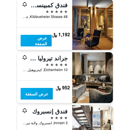
فندق كمبينسكي داس تيرول
5 نجوم
Kitzbueheler Strasse 48, جوتشبرغ, ولاية تيرول, النمسا
1,192 ﷼
عرض
الصفقة
جراند تيروليا كيتزبويل - أحد أعضاء هوماج لاكشري هوتلز كولكشن
5 نجوم
Eichenheim 10, كيتزبوهيل, ولاية تيرول, النمسا
952 ﷼
عرض الصفقة
فندق إنسبروك
4 نجوم
Innrain 3, انسبروك, ولاية تيرول, النمسا