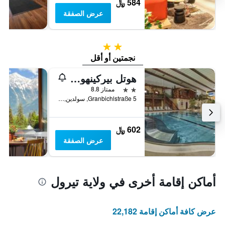
584 ﷼
عرض الصفقة
2 نجمتين
نجمتين أو أقل
هوتل بيركينهوف
2 نجمتين
ممتاز 8.8
Granbichlstraße 5, سولدين, ولاية تيرول, النمسا
602 ﷼
عرض الصفقة
أماكن إقامة أخرى في ولاية تيرول
عرض كافة أماكن إقامة 22,182