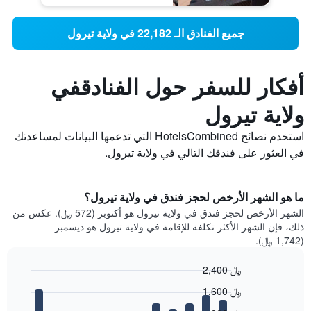
جميع الفنادق الـ 22,182 في ولاية تيرول
أفكار للسفر حول الفنادقفي
ولاية تيرول
استخدم نصائح HotelsCombined التي تدعمها البيانات لمساعدتك
في العثور على فندقك التالي في ولاية تيرول.
ما هو الشهر الأرخص لحجز فندق في ولاية تيرول؟
الشهر الأرخص لحجز فندق في ولاية تيرول هو أكتوبر (572 ﷼). عكس من
ذلك، فإن الشهر الأكثر تكلفة للإقامة في ولاية تيرول هو ديسمبر
(1,742 ﷼).
2,400 ﷼
Bar
Chart
1,600 ﷼
graphic.
chart
with