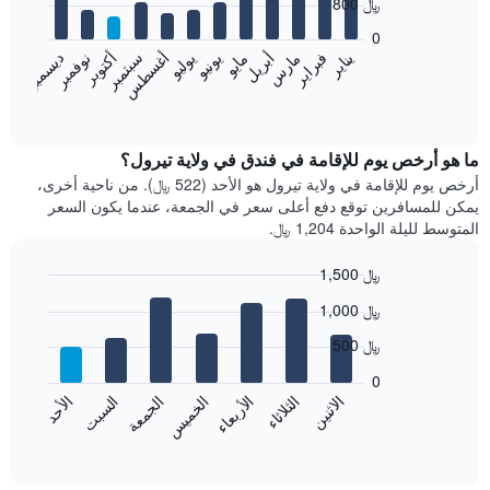
800 ﷼
12
bars.
0
فبراير
مايو
أغسطس
نوفمبر
يناير
أبريل
يوليو
أكتوبر
مارس
يونيو
سبتمبر
ديسمبر
يعرض
المخطط
End
of
التالي
interactive
متوسط
chart
سعر
ما هو أرخص يوم للإقامة في فندق في ولاية تيرول؟
غرفة
أرخص يوم للإقامة في ولاية تيرول هو الأحد (522 ﷼). من ناحية أخرى،
كل
يمكن للمسافرين توقع دفع أعلى سعر في الجمعة، عندما يكون السعر
شهر
المتوسط لليلة الواحدة 1,204 ﷼.
يتضمن
المخطط
1,500 ﷼
1
Bar
محور
Chart
1,000 ﷼
graphic.
chart
X
with
الذي
500 ﷼
7
يعرض
bars.
0
الشهور.
الاثنين
الخميس
الأحد
الأربعاء
السبت
الثلاثاء
الجمعة
يتضمن
يعرض
المخطط
المخطط
End
التالي
of
التالي
interactive
1
متوسط
chart
محور