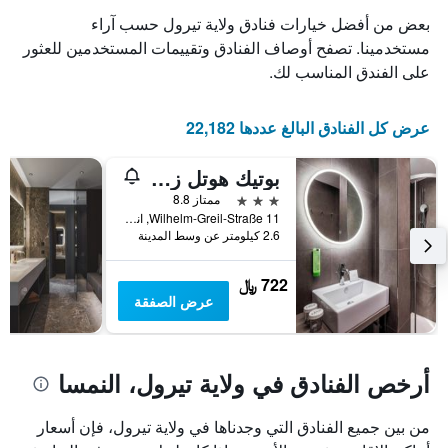
X
محور
بعض من أفضل خيارات فنادق ولاية تيرول حسب آراء
Y
الذي
الذي
يعرض
مستخدمينا. تصفح أوصاف الفنادق وتقييمات المستخدمين للعثور
عدد
يعرض
على الفندق المناسب لك.
الأيام
متوسط
قبل
سعر
غرفة
الإقامة
عرض كل الفنادق البالغ عددها 22,182
في
يتضمن
عطلة
المخطط
بوتيك هوتل زاش
نهاية
التالي
1
هذا
3 نجوم
ممتاز 8.8
محور
الأسبوع
Wilhelm-Greil-Straße 11, انسبروك, ولاية تيرول, النمسا
Y
خلال
2.6 كيلومتر عن وسط المدينة
آخر
الذي
3
يعرض
722 ﷼
أيام
متوسط
عرض الصفقة
سعر
غرفة
أرخص الفنادق في ولاية تيرول، النمسا
من بين جميع الفنادق التي وجدناها في ولاية تيرول، فإن أسعار