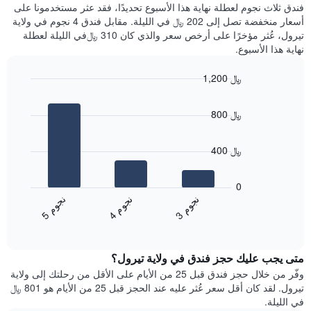
فندق ثلاث نجوم لعطلة نهاية هذا الأسبوع تحديدًا، فقد عثر مستخدمونا على
سعر
آخر
أسعار منخفضة تصل إلى 202 ﷼ في الليلة. مقابل فندق 4 نجوم في ولاية
غرفة
3
تيرول، عُثر مؤخرًا على أرخص سعر والذي كان 310 ﷼في الليلة لعطلة
أيام
نهاية هذا الأسبوع.
مع
التصنيف
1,200 ﷼
حسب
النجوم
Bar
Chart
graphic.
يتضمن
chart
800 ﷼
with
المخطط
3
1
bars.
محور
400 ﷼
X
يعرض
التي
المخطط
تعرض
0
التالي
فئات
ن
م
ن
م
ن
م
متوسط
الفنادق
4
ج
و
3
ج
و
5
ج
و
End
سعر
بالنجوم.
of
الغرفة
interactive
يتضمن
خلال
chart
المخطط
متى يجب عليك حجز فندق في ولاية تيرول؟
عطلة
1
نهاية
وفّر من خلال حجز فندق قبل 25 من الأيام على الأقل من رحلتك إلى ولاية
محور
هذا
تيرول. لقد كان أقل سعر عُثر عليه عند الحجز قبل 25 من الأيام هو 801 ﷼
Y
الأسبوع
في الليلة.
الذي
الذي