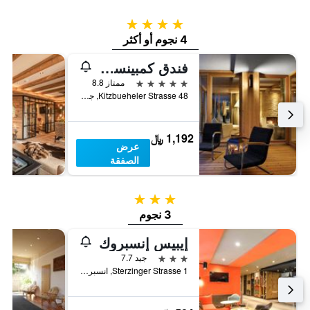
4 نجوم
4 نجوم أو أكثر
فندق كمبينسكي داس تيرول
5 نجوم
ممتاز 8.8
Kitzbueheler Strasse 48, جوتشبرغ, ولاية تيرول, النمسا
1,192 ﷼
عرض
الصفقة
3 نجوم
3 نجوم
إيبيس إنسبروك
3 نجوم
جيد 7.7
Sterzinger Strasse 1, انسبروك, ولاية تيرول, النمسا