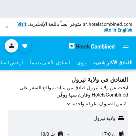
ar.hotelscombined.com
متوفر أيضاً باللغة الإنجليزية.
Visit
site in English
رؤى
الفنادق الأعلى تقييماً
أرخص الفنا
الفنادق في ولاية تيرول
ابحث عن ولاية تيرول فنادق من مئات مواقع السفر على
HotelsCombined وقارن بينها ووفّر.
2 من الضيوف، غرفة واحدة
ولاية تيرول
ن 17/8
-
ث 18/8