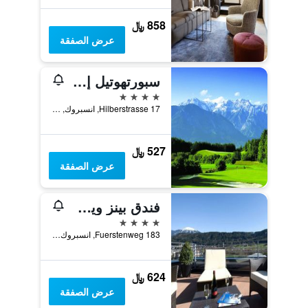
858 ﷼
عرض الصفقة
سبورتهوتيل إغليس
4 نجوم
Hilberstrasse 17, انسبروك, ولاية تيرول, النمسا
527 ﷼
عرض الصفقة
فندق بينز ويست
4 نجوم
Fuerstenweg 183, انسبروك, ولاية تيرول, النمسا
624 ﷼
عرض الصفقة