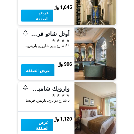
1,645 ﷼
عرض
الصفقة
أوتل شاتو فرونتيناك
4 نجوم
54 شارع بيير شارون, باريس, فرنسا
996 ﷼
عرض الصفقة
وارويك شامبز ليزيه باريس
4 نجوم
5 شارع دو بري, باريس, فرنسا
1,120 ﷼
عرض
الصفقة