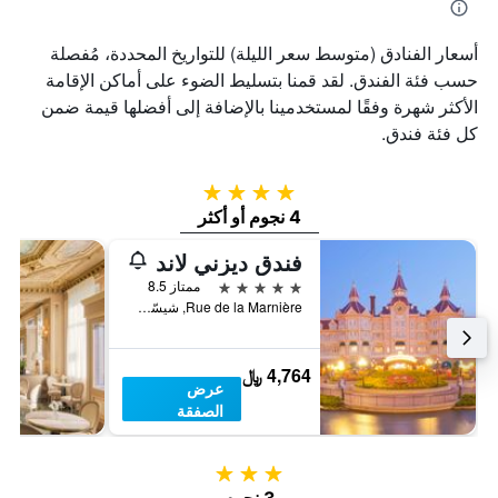
أسعار الفنادق (متوسط سعر الليلة) للتواريخ المحددة، مُفصلة
حسب فئة الفندق. لقد قمنا بتسليط الضوء على أماكن الإقامة
الأكثر شهرة وفقًا لمستخدمينا بالإضافة إلى أفضلها قيمة ضمن
كل فئة فندق.
4 نجوم
4 نجوم أو أكثر
فندق ديزني لاند
5 نجوم
ممتاز 8.5
Rue de la Marnière, شيسّي, إقليم السين و مارن, فرنسا
4,764 ﷼
عرض
الصفقة
3 نجوم