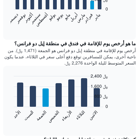
12
bars.
0
فبراير
مايو
أغسطس
نوفمبر
يناير
أبريل
يوليو
أكتوبر
مارس
يونيو
سبتمبر
ديسمبر
يعرض
المخطط
End
of
التالي
interactive
متوسط
chart
سعر
ما هو أرخص يوم للإقامة في فندق في منطقة إيل دو فرانس؟
غرفة
أرخص يوم للإقامة في منطقة إيل دو فرانس هو الجمعة (1,471 ﷼). من
كل
ناحية أخرى، يمكن للمسافرين توقع دفع أعلى سعر في الثلاثاء، عندما يكون
شهر
السعر المتوسط لليلة الواحدة 2,276 ﷼.
يتضمن
المخطط
2,400 ﷼
1
Bar
محور
Chart
1,600 ﷼
graphic.
chart
X
with
الذي
800 ﷼
7
يعرض
bars.
0
الشهور.
الاثنين
الخميس
الأحد
الأربعاء
السبت
الثلاثاء
الجمعة
يتضمن
يعرض
المخطط
المخطط
End
التالي
of
التالي
interactive
1
متوسط
chart
محور
سعر