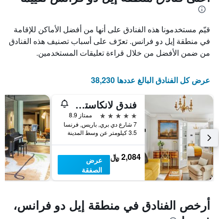
1
محور
X
محور
Y
الذي
قيّم مستخدمونا هذه الفنادق على أنها من أفضل الأماكن للإقامة
الذي
يعرض
عدد
يعرض
في منطقة إيل دو فرانس. تعرّف على أسباب تصنيف هذه الفنادق
الأيام
متوسط
من ضمن الأفضل من خلال قراءة تعليقات المستخدمين.
قبل
سعر
غرفة
الإقامة
في
يتضمن
عرض كل الفنادق البالغ عددها 38,230
عطلة
المخطط
نهاية
التالي
فندق لانكاستر باريس شانزليزيه
1
هذا
محور
الأسبوع
5 نجوم
ممتاز 8.9
Y
خلال
7 شارع دي بري, باريس, فرنسا
آخر
الذي
3.5 كيلومتر عن وسط المدينة
3
يعرض
أيام
متوسط
2,084 ﷼
سعر
عرض
غرفة
الصفقة
أرخص الفنادق في منطقة إيل دو فرانس،