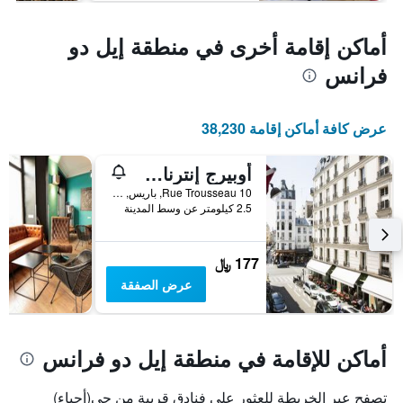
أماكن إقامة أخرى في منطقة إيل دو
فرانس
عرض كافة أماكن إقامة 38,230
أوبيرج إنترناشونال ديز جيون - هوستل
10 Rue Trousseau, باريس, فرنسا
2.5 كيلومتر عن وسط المدينة
177 ﷼
عرض الصفقة
أماكن للإقامة في منطقة إيل دو فرانس
تصفح عبر الخريطة للعثور على فنادق قريبة من حي(أحياء)