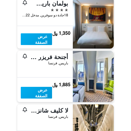
بولمان باريس برج إيفل
4 نجوم
18جادة دو سوفرين, مدخل 22 شارع جان ري, باريس, فرنسا
1,350 ﷼
عرض
الصفقة
أجنحة فريزر لو كلاريدج شانزليزيه
باريس, فرنسا
1,885 ﷼
عرض
الصفقة
لا كليف شانزليزيه باريس باي ذا كريست كوليكشن
باريس, فرنسا