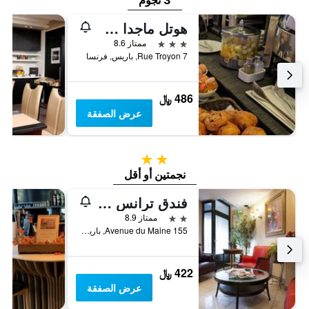
3 نجوم
هوتل ماجدا شانزليزيه
3 نجوم
ممتاز 8.6
7 Rue Troyon, باريس, فرنسا
486 ﷼
عرض الصفقة
2 نجمتين
نجمتين أو أقل
فندق ترانس كونتينينتال
2 نجمتين
ممتاز 8.9
155 Avenue du Maine, باريس, فرنسا
422 ﷼
عرض الصفقة