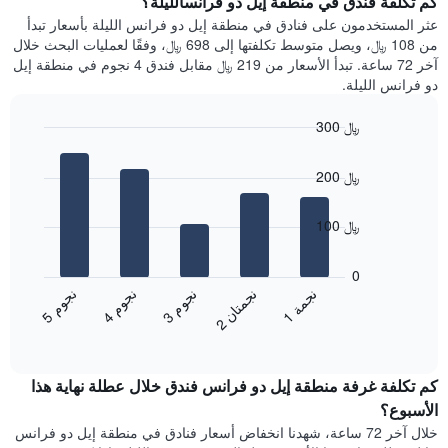
كم تكلفة فندق في منطقة إيل دو فرانسالليلة؟
Y
غرفة
عثر المستخدمون على فنادق في منطقة إيل دو فرانس الليلة بأسعار تبدأ
الذي
كل
من 108 ﷼، ويصل متوسط تكلفتها إلى 698 ﷼، وفقًا لعمليات البحث خلال
يعرض
يوم
آخر 72 ساعة. تبدأ الأسعار من 219 ﷼ مقابل فندق 4 نجوم في منطقة إيل
متوسط
في
دو فرانس الليلة.
سعر
الأسبوع
غرفة
يتضمن
300 ﷼
المخطط
Bar
1
Chart
graphic.
chart
محور
200 ﷼
with
X
5
الذي
bars.
100 ﷼
يعرض
أيام
يعرض
الأسبوع.
المخطط
0
يتضمن
التالي
ن
م
ن
م
ن
م
ن
ة
ن
ن
المخطط
متوسط
3
ج
و
4
ج
و
5
ج
و
1
ج
م
2
ج
م
ت
ا
التالي
End
سعر
1
of
الغرفة
interactive
محور
هذه
chart
Y
كم تكلفة غرفة منطقة إيل دو فرانس فندق خلال عطلة نهاية هذا
الليلة
الذي
الذي
الأسبوع؟
يعرض
عُثر
خلال آخر 72 ساعة، شهدنا انخفاض أسعار فنادق في منطقة إيل دو فرانس
متوسط
عليه