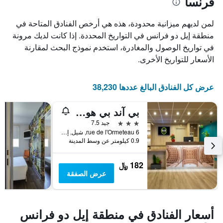
فرنسا
لمن لديهم ميزانية محدودة، هذه هي أرخص الفنادق المتاحة في
منطقة إيل دو فرانس في التواريخ المحددة. إذا كانت لديك مرونة
في تواريخ الوصول والمغادرة، استخدم نموذج البحث لمقارنة
الأسعار للتواريخ الأخرى.
عرض كل الفنادق البالغ عددها 38,230
بي آند بي هوتل مارن لا-فالي شيل
3 نجوم
جيد 7.5
6 rue de l'Ormeteau, شيل, إقليم السين و مارن, فرنسا
0.9 كيلومتر عن وسط المدينة
182 ﷼
عرض الصفقة
أسعار الفنادق في منطقة إيل دو فرانس