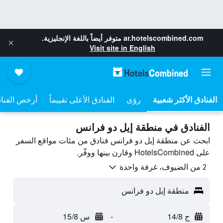
ar.hotelscombined.com
متوفر أيضاً باللغة الإنجليزية.
Visit site in English
رؤى
الفنادق الأعلى تقييماً
أرخص الفنا
الفنادق في منطقة إيل دو فرانس
ابحث عن منطقة إيل دو فرانس فنادق من مئات مواقع السفر
على HotelsCombined وقارن بينها ووفّر.
2 من الضيوف، غرفة واحدة
منطقة إيل دو فرانس
ج 14/8
-
س 15/8