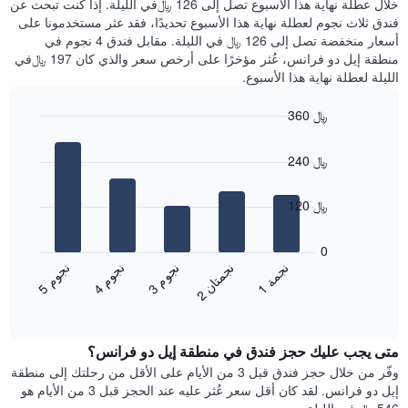
خلال عطلة نهاية هذا الأسبوع تصل إلى 126 ﷼في الليلة. إذا كنت تبحث عن
سعر
خلال
فندق ثلاث نجوم لعطلة نهاية هذا الأسبوع تحديدًا، فقد عثر مستخدمونا على
غرفة
آخر
أسعار منخفضة تصل إلى 126 ﷼ في الليلة. مقابل فندق 4 نجوم في
3
منطقة إيل دو فرانس، عُثر مؤخرًا على أرخص سعر والذي كان 197 ﷼في
أيام
الليلة لعطلة نهاية هذا الأسبوع.
مع
التصنيف
360 ﷼
حسب
النجوم
Bar
Chart
graphic.
يتضمن
chart
240 ﷼
with
المخطط
5
1
bars.
محور
120 ﷼
X
يعرض
التي
المخطط
0
تعرض
التالي
ن
م
ن
م
ن
م
ن
ة
ن
ن
فئات
متوسط
3
ج
و
4
ج
و
5
ج
و
1
ج
م
الفنادق
2
ج
م
ت
ا
End
سعر
بالنجوم.
of
الغرفة
interactive
يتضمن
خلال
chart
المخطط
متى يجب عليك حجز فندق في منطقة إيل دو فرانس؟
عطلة
1
نهاية
وفّر من خلال حجز فندق قبل 3 من الأيام على الأقل من رحلتك إلى منطقة
محور
هذا
إيل دو فرانس. لقد كان أقل سعر عُثر عليه عند الحجز قبل 3 من الأيام هو
Y
الأسبوع