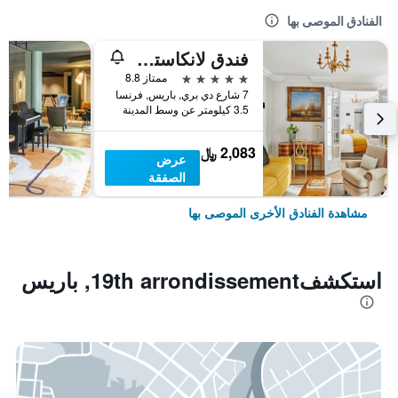
الفنادق الموصى بها
فندق لانكاستر باريس شانزليزيه
5 نجوم
ممتاز 8.8
7 شارع دي بري, باريس, فرنسا
3.5 كيلومتر عن وسط المدينة
2,083 ﷼
عرض
الصفقة
مشاهدة الفنادق الأخرى الموصى بها
استكشف19th arrondissement, باريس