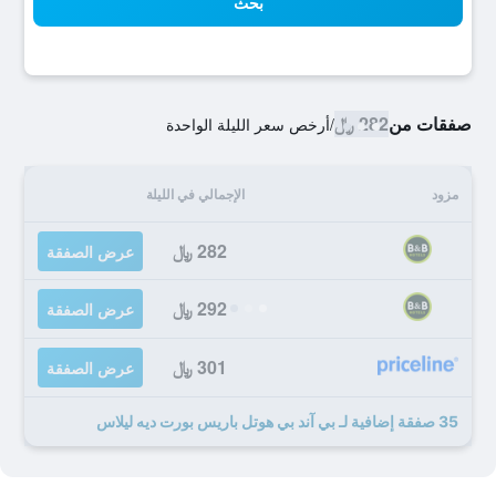
بحث
صفقات من
282 ﷼
/
أرخص سعر الليلة الواحدة
مزود
الإجمالي في الليلة
282 ﷼
عرض الصفقة
292 ﷼
عرض الصفقة
301 ﷼
عرض الصفقة
35 صفقة إضافية لـ بي آند بي هوتل باريس بورت ديه ليلاس