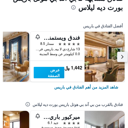
بورت ديه ليلاس
أفضل الفنادق في باريس
فندق ويستمنستر
5 نجوم
ممتاز 8.5
13 شارع دي لا بيه, باريس, فرنسا
0.0 كيلومتر عن وسط المدينة
1,442 ﷼
عرض
الصفقة
شاهد المزيد من أهم الفنادق في باريس
فنادق بالقرب من بي آند بي هوتل باريس بورت ديه ليلاس
ميركيور باري 19 فيلارموني لا فيليت
4 نجوم
جيد 6.1
216 Avenue Jean Jaures, باريس, فرنسا