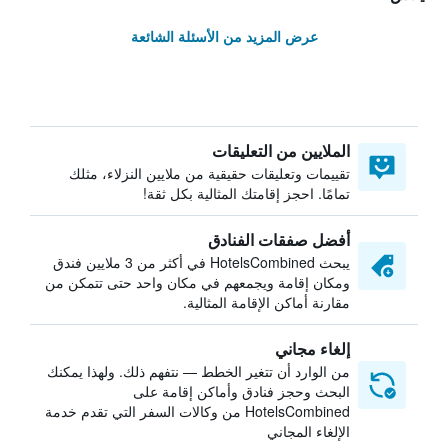
عرض المزيد من الأسئلة الشائعة
الملايين من التعليقات
تقييمات وتعليقات حقيقية من ملايين النزلاء، مثلك
تمامًا. احجز إقامتك المثالية بكل ثقة!
أفضل صفقات الفنادق
يبحث HotelsCombined في أكثر من 3 ملايين فندق
ومكان إقامة ويجمعهم في مكان واحد حتى تتمكن من
مقارنة أماكن الإقامة المثالية.
إلغاء مجاني
من الوارد أن تتغير الخطط — نتفهم ذلك. ولهذا يمكنك
البحث وحجز فنادق وأماكن إقامة على
HotelsCombined من وكالات السفر التي تقدم خدمة
الإلغاء المجاني