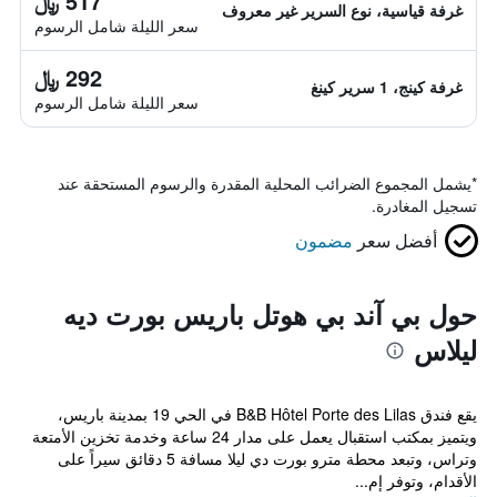
517 ﷼
غرفة قياسية، نوع السرير غير معروف
سعر الليلة شامل الرسوم
292 ﷼
غرفة كينج، 1 سرير كينغ
سعر الليلة شامل الرسوم
*
يشمل المجموع الضرائب المحلية المقدرة والرسوم المستحقة عند
تسجيل المغادرة.
أفضل سعر
مضمون
حول بي آند بي هوتل باريس بورت ديه
ليلاس
يقع فندق B&B Hôtel Porte des Lilas في الحي 19 بمدينة باريس،
ويتميز بمكتب استقبال يعمل على مدار 24 ساعة وخدمة تخزين الأمتعة
وتراس، وتبعد محطة مترو بورت دي ليلا مسافة 5 دقائق سيراً على
الأقدام، وتوفر إم...