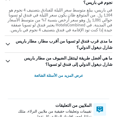
نجوم في باريس؟
في باريس، يبلغ متوسط ​​سعر الليلة للفنادق بتصنيف 4 نجوم هو
1,164 ﷼. من المتوقع ظان يكون سعر الليلة في فندق لو تسوبا
حوالي 1,091 ﷼ وهو سعر أرخص بنسبة 7% من متوسط الأسعار
في المدينة. في HotelsCombined يعتبر فندق لو تسوبا صفقة
جيدة إذا كنت تود الإقامة في فندق بتصنيف 4 نجوم في باريس.
ما مدى قرب فندق لو تسوبا من أقرب مطار، مطار باريس
شارل ديغول الدولي؟
ما هي أفضل طريقة لينتقل الضيوف من مطار باريس
شارل ديغول الدولي إلى فندق لو تسوبا؟
عرض المزيد من الأسئلة الشائعة
الملايين من التعليقات
تقييمات وتعليقات حقيقية من ملايين النزلاء، مثلك
تمامًا. احجز إقامتك المثالية بكل ثقة!