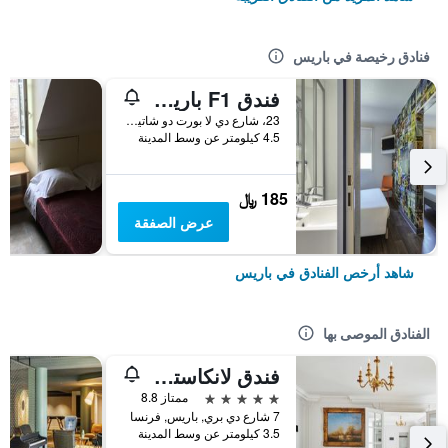
فنادق رخيصة في باريس
فندق F1 باريس بورت دو شاتيلون
23، شارع دي لا بورت دو شاتيلون, باريس, فرنسا
4.5 كيلومتر عن وسط المدينة
185 ﷼
عرض الصفقة
شاهد أرخص الفنادق في باريس
الفنادق الموصى بها
فندق لانكاستر باريس شانزليزيه
5 نجوم
ممتاز 8.8
7 شارع دي بري, باريس, فرنسا
3.5 كيلومتر عن وسط المدينة