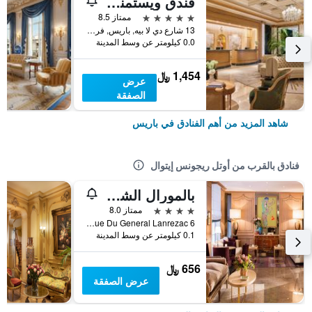
فندق ويستمنستر
5 نجوم
ممتاز 8.5
13 شارع دي لا بيه, باريس, فرنسا
0.0 كيلومتر عن وسط المدينة
1,454 ﷼
عرض
الصفقة
شاهد المزيد من أهم الفنادق في باريس
فنادق بالقرب من أوتل ريجونس إيتوال
بالمورال الشانزليزيه
4 نجوم
ممتاز 8.0
6 Rue Du General Lanrezac, باريس, فرنسا
0.1 كيلومتر عن وسط المدينة
656 ﷼
عرض الصفقة