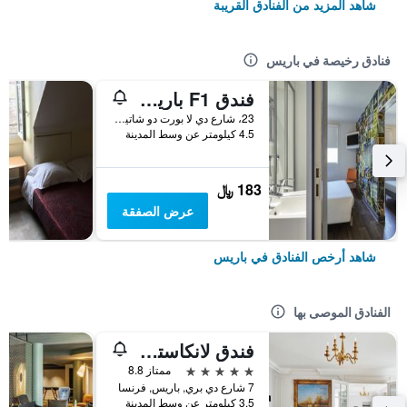
شاهد المزيد من الفنادق القريبة
فنادق رخيصة في باريس
فندق F1 باريس بورت دو شاتيلون
23، شارع دي لا بورت دو شاتيلون, باريس, فرنسا
4.5 كيلومتر عن وسط المدينة
183 ﷼
عرض الصفقة
شاهد أرخص الفنادق في باريس
الفنادق الموصى بها
فندق لانكاستر باريس شانزليزيه
5 نجوم
ممتاز 8.8
7 شارع دي بري, باريس, فرنسا
3.5 كيلومتر عن وسط المدينة