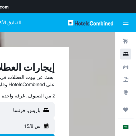
.com
رحلات طيران
فنادق
إيجارات العط
سيارات
ابحث عن بيوت العطلات في 
حزم العروض
على HotelsCombined وقارن بينها ووفّر.
استكشاف
2 من الضيوف، غرفة واحدة
رحلات
س 15/8
العَرَبِيَّة