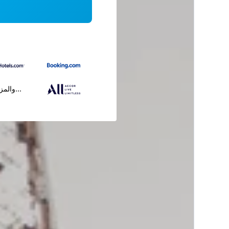
...والمز