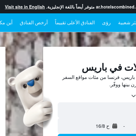
ar.hotelscombined
متوفر أيضاً باللغة الإنجليزية.
Visit site in English
رؤى
الفنادق الأعلى تقييماً
أرخص الفنادق
أين مكا
لات في باريس
باريس، فرنسا من مئات مواقع السفر
-
ح 16/8