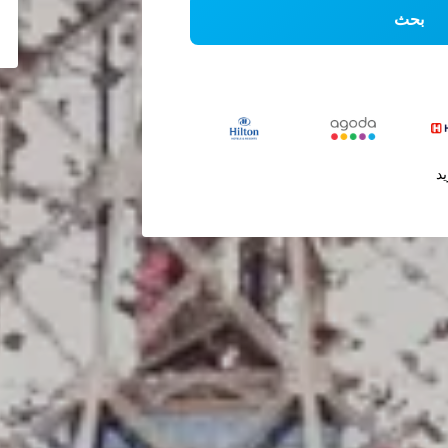
بحث
يد