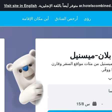
ar.hotelscombined
متوفر أيضاً باللغة الإنجليزية.
Visit site in English
رؤى
أرخص الفنادق
أين مكان الإقامة
 بلان-ميسنيل
ميسنيل من مئات مواقع السفر وقارن
-
س 15/8