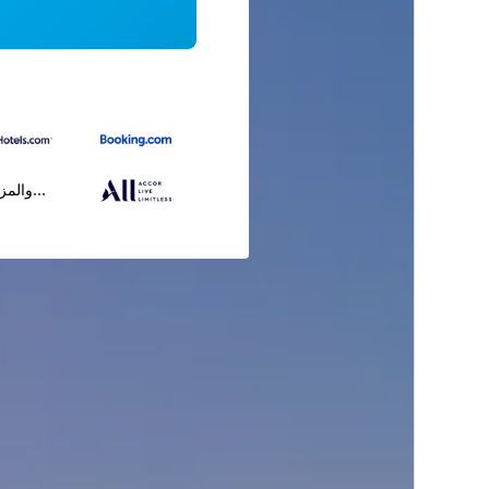
...والمز