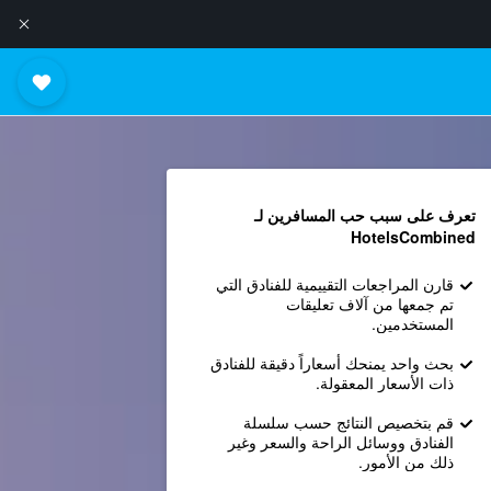
تعرف على سبب حب المسافرين لـ
HotelsCombined
قارن المراجعات التقييمية للفنادق التي
تم جمعها من آلاف تعليقات
المستخدمين.
بحث واحد يمنحك أسعاراً دقيقة للفنادق
ذات الأسعار المعقولة.
قم بتخصيص النتائج حسب سلسلة
الفنادق ووسائل الراحة والسعر وغير
ذلك من الأمور.