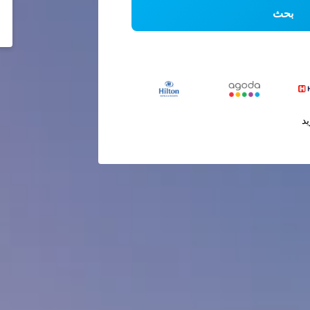
بحث
يد