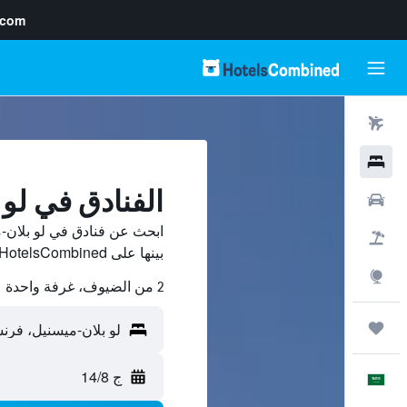
.com
رحلات طيران
فنادق
الفنادق في لو
سيارات
ابحث عن فنادق في لو بلان-
حزم العروض
بينها على HotelsCombined ووفّر.
استكشاف
2 من الضيوف، غرفة واحدة
رحلات
ج 14/8
العَرَبِيَّة