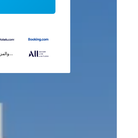
...والمز