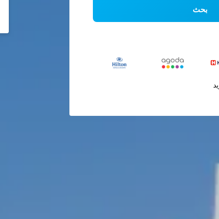
بحث
يد