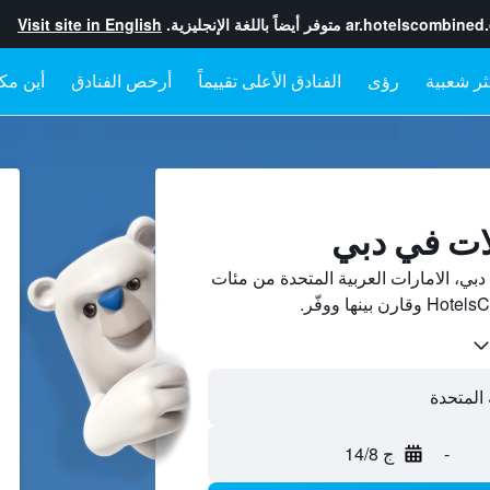
ar.hotelscombined
متوفر أيضاً باللغة الإنجليزية.
Visit site in English
رؤى
الفنادق الأعلى تقييماً
أرخص الفنادق
أين مكا
ات في دبي
ي، الامارات العربية المتحدة من مئات
-
ج 14/8