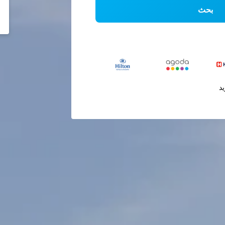
بحث
يد