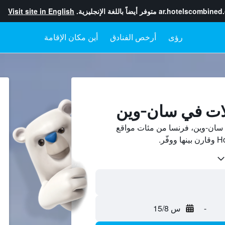
ar.hotelscombined
متوفر أيضاً باللغة الإنجليزية.
Visit site in English
رؤى
أرخص الفنادق
أين مكان الإقامة
لات في سان-وين
سان-وين، فرنسا من مئات مواقع
-
س 15/8