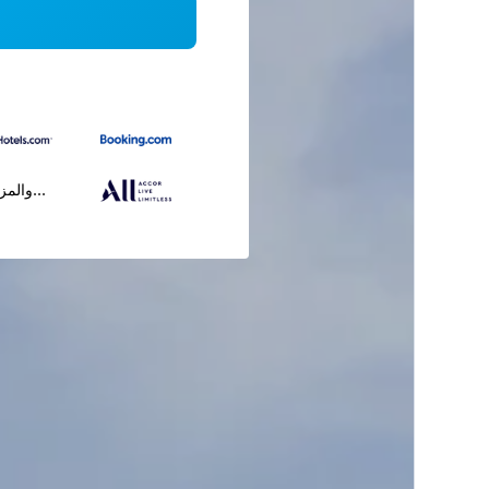
...والمز