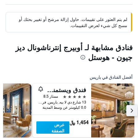
لم يتم العثور على تقييمات. حاول إزالة مرشح أو تغيير بحثك أو
مسح كل شيء لعرض التقييمات.
فنادق مشابهة لـ أوبيرج إنترناشونال ديز
جيون - هوستل
أفضل الفنادق في باريس
فندق ويستمنستر
5 نجوم
ممتاز 8.5
13 شارع دي لا بيه, باريس, فرنسا
0.0 كيلومتر عن وسط المدينة
1,454 ﷼
عرض
الصفقة