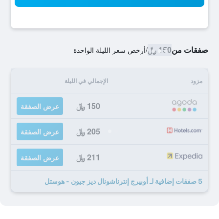
صفقات من
150 ﷼
/
أرخص سعر الليلة الواحدة
مزود
الإجمالي في الليلة
150 ﷼
عرض الصفقة
205 ﷼
عرض الصفقة
211 ﷼
عرض الصفقة
5 صفقات إضافية لـ أوبيرج إنترناشونال ديز جيون - هوستل