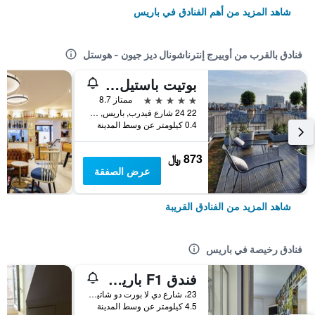
شاهد المزيد من أهم الفنادق في باريس
فنادق بالقرب من أوبيرج إنترناشونال ديز جيون - هوستل
بوتيت باستيل هوتل باريس - ٕم جاليري كوليكشن
5 نجوم
ممتاز 8.7
22 24 شارع فيدرب, باريس, فرنسا
0.4 كيلومتر عن وسط المدينة
873 ﷼
عرض الصفقة
شاهد المزيد من الفنادق القريبة
فنادق رخيصة في باريس
فندق F1 باريس بورت دو شاتيلون
23، شارع دي لا بورت دو شاتيلون, باريس, فرنسا
4.5 كيلومتر عن وسط المدينة