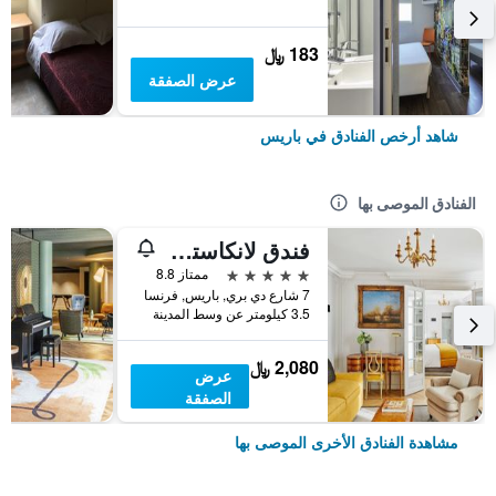
183 ﷼
عرض الصفقة
شاهد أرخص الفنادق في باريس
الفنادق الموصى بها
فندق لانكاستر باريس شانزليزيه
5 نجوم
ممتاز 8.8
7 شارع دي بري, باريس, فرنسا
3.5 كيلومتر عن وسط المدينة
2,080 ﷼
عرض
الصفقة
مشاهدة الفنادق الأخرى الموصى بها