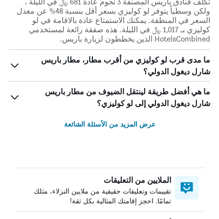
تكلف فنادق باريس المصنفة 3 نجوم عادة 681 ﷼ في الليلة ،
ولكن وسطياً يتوفر لو كوليزي بسعر أقل بنسبة 48% عن معدل
السعر في المنطقة. يمكنك الاستمتاع عادة بالاقامة في لو
كوليزي بـ 1,017 ﷼ في الليلة. هذه صفقة رائعة لمستخدمي
HotelsCombined الذين يخططون لزيارة باريس.
ما مدى قرب لو كوليزي من أقرب مطار، مطار باريس
شارل ديغول الدولي؟
ما هي أفضل طريقة لينتقل الضيوف من مطار باريس
شارل ديغول الدولي إلى لو كوليزي؟
عرض المزيد من الأسئلة الشائعة
الملايين من التعليقات
تقييمات وتعليقات حقيقية من ملايين النزلاء، مثلك
تمامًا. احجز إقامتك المثالية بكل ثقة!