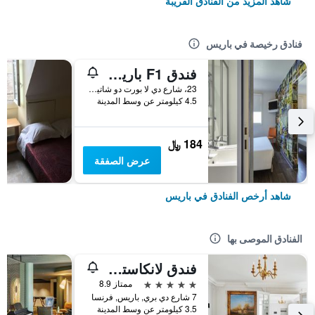
شاهد المزيد من الفنادق القريبة
فنادق رخيصة في باريس
فندق F1 باريس بورت دو شاتيلون
23، شارع دي لا بورت دو شاتيلون, باريس, فرنسا
4.5 كيلومتر عن وسط المدينة
184 ﷼
عرض الصفقة
شاهد أرخص الفنادق في باريس
الفنادق الموصى بها
فندق لانكاستر باريس شانزليزيه
5 نجوم
ممتاز 8.9
7 شارع دي بري, باريس, فرنسا
3.5 كيلومتر عن وسط المدينة