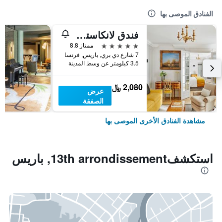
الفنادق الموصى بها
فندق لانكاستر باريس شانزليزيه
5 نجوم
ممتاز 8.8
7 شارع دي بري, باريس, فرنسا
3.5 كيلومتر عن وسط المدينة
2,080 ﷼
عرض
الصفقة
مشاهدة الفنادق الأخرى الموصى بها
استكشف13th arrondissement, باريس