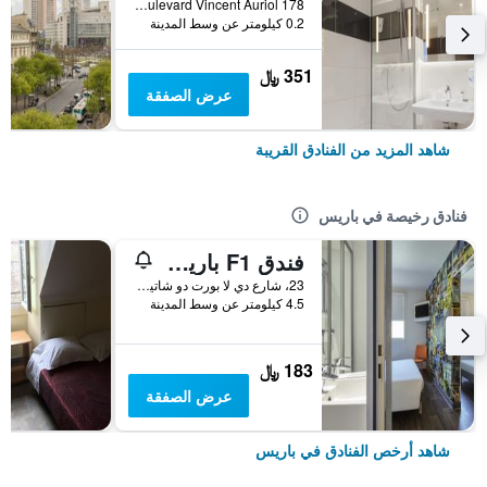
178 Boulevard Vincent Auriol, باريس, فرنسا
0.2 كيلومتر عن وسط المدينة
351 ﷼
عرض الصفقة
شاهد المزيد من الفنادق القريبة
فنادق رخيصة في باريس
فندق F1 باريس بورت دو شاتيلون
23، شارع دي لا بورت دو شاتيلون, باريس, فرنسا
4.5 كيلومتر عن وسط المدينة
183 ﷼
عرض الصفقة
شاهد أرخص الفنادق في باريس