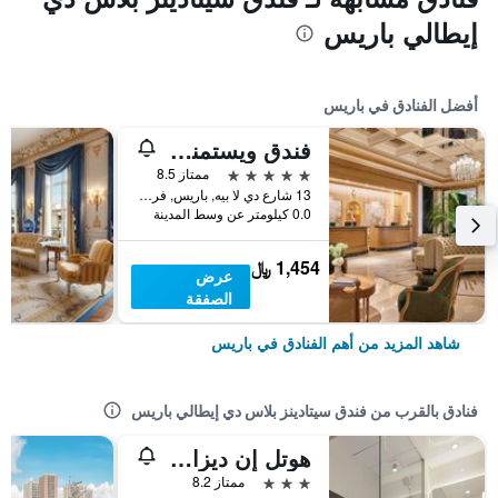
إيطالي باريس
أفضل الفنادق في باريس
فندق ويستمنستر
5 نجوم
ممتاز 8.5
13 شارع دي لا بيه, باريس, فرنسا
0.0 كيلومتر عن وسط المدينة
1,454 ﷼
عرض
الصفقة
شاهد المزيد من أهم الفنادق في باريس
فنادق بالقرب من فندق سيتادينز بلاس دي إيطالي باريس
هوتل إن ديزاين باري بلاس ديتالي
3 نجوم
ممتاز 8.2