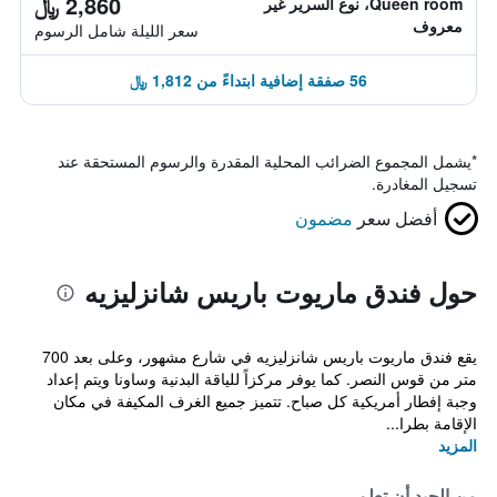
2,860 ﷼
Queen room، نوع السرير غير
معروف
سعر الليلة شامل الرسوم
56 صفقة إضافية ابتداءً من 1,812 ﷼
*
يشمل المجموع الضرائب المحلية المقدرة والرسوم المستحقة عند
تسجيل المغادرة.
أفضل سعر
مضمون
حول فندق ماريوت باريس شانزليزيه
يقع فندق ماريوت باريس شانزليزيه في شارع مشهور، وعلى بعد 700
متر من قوس النصر. كما يوفر مركزاً للياقة البدنية وساونا ويتم إعداد
وجبة إفطار أمريكية كل صباح. تتميز جميع الغرف المكيفة في مكان
الإقامة بطرا...
المزيد
من الجيد أن تعلم