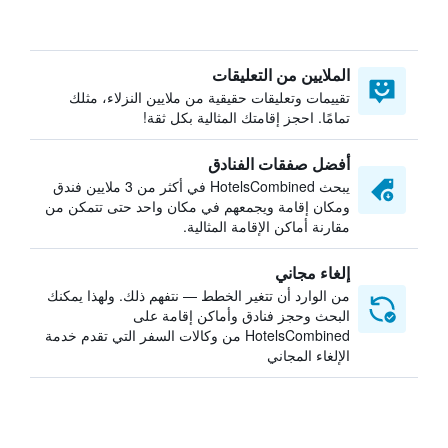
الملايين من التعليقات
تقييمات وتعليقات حقيقية من ملايين النزلاء، مثلك
تمامًا. احجز إقامتك المثالية بكل ثقة!
أفضل صفقات الفنادق
يبحث HotelsCombined في أكثر من 3 ملايين فندق
ومكان إقامة ويجمعهم في مكان واحد حتى تتمكن من
مقارنة أماكن الإقامة المثالية.
إلغاء مجاني
من الوارد أن تتغير الخطط — نتفهم ذلك. ولهذا يمكنك
البحث وحجز فنادق وأماكن إقامة على
HotelsCombined من وكالات السفر التي تقدم خدمة
الإلغاء المجاني