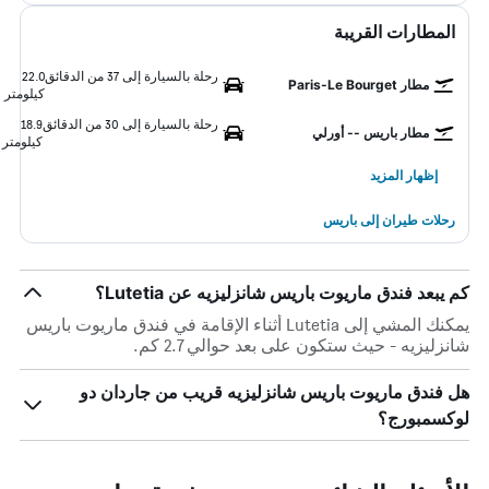
المطارات القريبة
رحلة بالسيارة إلى 37 من الدقائق
22.0
مطار Paris-Le Bourget
كيلومتر
رحلة بالسيارة إلى 30 من الدقائق
18.9
مطار باريس -- أورلي
كيلومتر
إظهار المزيد
رحلات طيران إلى باريس
كم يبعد فندق ماريوت باريس شانزليزيه عن Lutetia؟
يمكنك المشي إلى Lutetia أثناء الإقامة في فندق ماريوت باريس
شانزليزيه - حيث ستكون على بعد حوالي 2.7 كم.
هل فندق ماريوت باريس شانزليزيه قريب من جاردان دو
لوكسمبورج؟