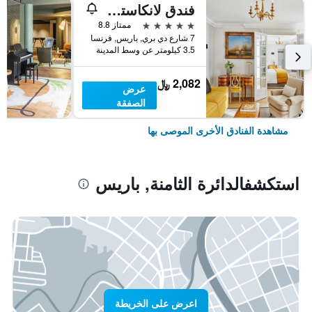
فندق لانكاستر باريس شانزليزيه
5 نجوم
ممتاز 8.8
7 شارع دي بري, باريس, فرنسا
3.5 كيلومتر عن وسط المدينة
2,082 ﷼
عرض
الصفقة
مشاهدة الفنادق الأخرى الموصى بها
استكشفالدائرة الثامنة, باريس
اعرض على الخريطة