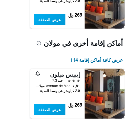
2.0 كيلومتر عن وسط المدينة
يعرض
متوسط
269 ﷼
سعر
عرض الصفقة
غرفة
أماكن إقامة أخرى في مولان
عرض كافة أماكن إقامة 114
إيبيس ميلون
3 نجوم
جيد 7.3
81, avenue de Meaux, مولان, إقليم السين و مارن, فرنسا
2.0 كيلومتر عن وسط المدينة
269 ﷼
عرض الصفقة