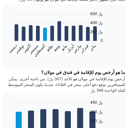
600 ﷼
Bar
Chart
400 ﷼
graphic.
chart
with
200 ﷼
12
bars.
0
فبراير
مايو
أغسطس
نوفمبر
يناير
أبريل
يوليو
أكتوبر
مارس
يونيو
سبتمبر
ديسمبر
يعرض
المخطط
End
of
التالي
interactive
متوسط
chart
سعر
ما هو أرخص يوم للإقامة في فندق في مولان؟
غرفة
أرخص يوم للإقامة في مولان هو الأحد (307 ﷼). من ناحية أخرى، يمكن
كل
للمسافرين توقع دفع أعلى سعر في الثلاثاء، عندما يكون السعر المتوسط
شهر
لليلة الواحدة 368 ﷼.
يتضمن
المخطط
450 ﷼
1
Bar
محور
Chart
300 ﷼
graphic.
chart
X
with
الذي
150 ﷼
7
يعرض
bars.