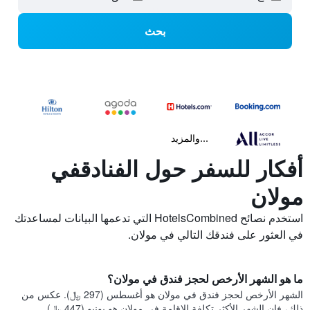
بحث
...والمزيد
أفكار للسفر حول الفنادقفي
مولان
استخدم نصائح HotelsCombined التي تدعمها البيانات لمساعدتك
في العثور على فندقك التالي في مولان.
ما هو الشهر الأرخص لحجز فندق في مولان؟
الشهر الأرخص لحجز فندق في مولان هو أغسطس (297 ﷼). عكس من
ذلك، فإن الشهر الأكثر تكلفة للإقامة في مولان هو يونيو (447 ﷼).