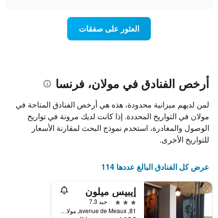
1
سعر
chart
محور
غرفة
Y
عند
العثور على صفقات
الذي
اقتراب
يعرض
تاريخ
متوسط
الإقامة
سعر
يتضمن
غرفة
المخطط
1
أرخص الفنادق في مولان، فرنسا
محور
X
لمن لديهم ميزانية محدودة، هذه هي أرخص الفنادق المتاحة في
الذي
يعرض
مولان في التواريخ المحددة. إذا كانت لديك مرونة في تواريخ
عدد
الوصول والمغادرة، استخدم نموذج البحث لمقارنة الأسعار
الأيام
للتواريخ الأخرى.
قبل
الإقامة
يتضمن
عرض كل الفنادق البالغ عددها 114
المخطط
التالي
إيبيس ميلون
1
محور
3 نجوم
جيد 7.3
Y
81, avenue de Meaux, مولان, إقليم السين و مارن, فرنسا
الذي