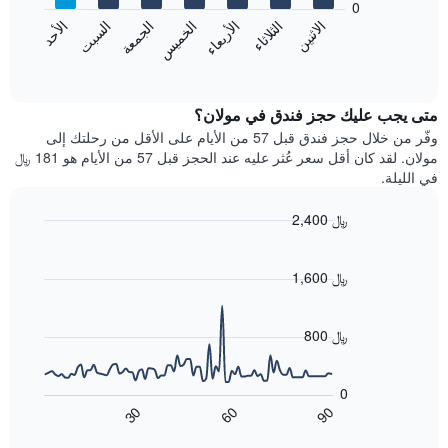
0
الشهور.
الاثنين
الثلاثاء
الأربعاء
الخميس
الجمعة
السبت
الأحد
يتضمن
يعرض
المخطط
المخطط
End
التالي
of
التالي
interactive
1
متوسط
chart
محور
سعر
متى يجب عليك حجز فندق في مولان؟
Y
غرفة
وفّر من خلال حجز فندق قبل 57 من الأيام على الأقل من رحلتك إلى
الذي
كل
مولان. لقد كان أقل سعر عُثر عليه عند الحجز قبل 57 من الأيام هو 181 ﷼
يعرض
يوم
في الليلة.
متوسط
في
سعر
الأسبوع
2,400 ﷼
غرفة
يتضمن
Line
المخطط
Chart
graphic.
chart
1
with
1,600 ﷼
محور
90
X
data
الذي
points.
800 ﷼
يعرض
أيام
يعرض
الأسبوع.
المخطط
0
يتضمن
التالي
60
90
30
المخطط
كيفية
End
of
التالي
تغير
interactive