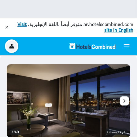
ar.hotelscombined.com
متوفر أيضاً باللغة الإنجليزية.
Visit
site in English
غرفة معيشة
1/49
م