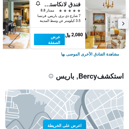
فندق لانكاستر باريس شانزليزيه
5 نجوم
ممتاز 8.8
7 شارع دي بري, باريس, فرنسا
3.5 كيلومتر عن وسط المدينة
2,080 ﷼
عرض
الصفقة
مشاهدة الفنادق الأخرى الموصى بها
استكشفBercy, باريس
اعرض على الخريطة