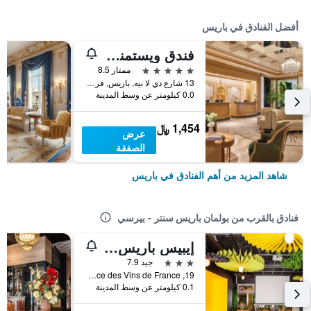
أفضل الفنادق في باريس
فندق ويستمنستر
5 نجوم
ممتاز 8.5
13 شارع دي لا بيه, باريس, فرنسا
0.0 كيلومتر عن وسط المدينة
1,454 ﷼
عرض
الصفقة
شاهد المزيد من أهم الفنادق في باريس
فنادق بالقرب من بولمان باريس سنتر - بيرسي
إيبيس باريس بيرسي فيليدج
3 نجوم
جيد 7.9
19, place des Vins de France, باريس, فرنسا
0.1 كيلومتر عن وسط المدينة