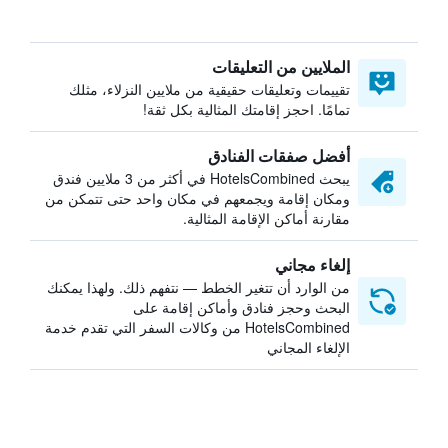
الملايين من التعليقات
تقييمات وتعليقات حقيقية من ملايين النزلاء، مثلك
تمامًا. احجز إقامتك المثالية بكل ثقة!
أفضل صفقات الفنادق
يبحث HotelsCombined في أكثر من 3 ملايين فندق
ومكان إقامة ويجمعهم في مكان واحد حتى تتمكن من
مقارنة أماكن الإقامة المثالية.
إلغاء مجاني
من الوارد أن تتغير الخطط — نتفهم ذلك. ولهذا يمكنك
البحث وحجز فنادق وأماكن إقامة على
HotelsCombined من وكالات السفر التي تقدم خدمة
الإلغاء المجاني