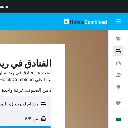
.com
رحلات طيران
فنادق
الفنادق في ريد
سيارات
ابحث عن فنادق في ريد ام او
حزم العروض
بينها على HotelsCombined ووفّر.
استكشاف
2 من الضيوف، غرفة واحدة
رحلات
س 15/8
العَرَبِيَّة