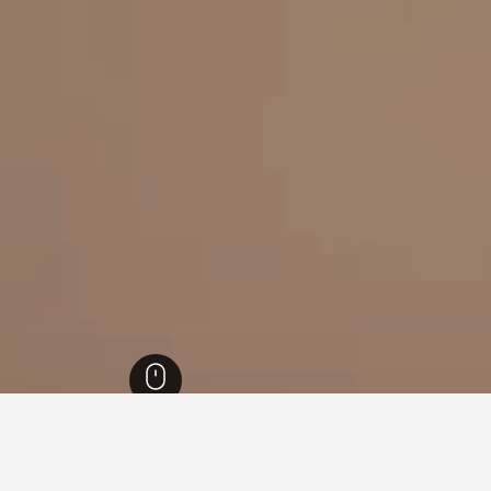
ل
22,182
ريد ام اوبرينتال
78