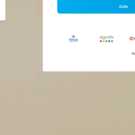
بحث
يد