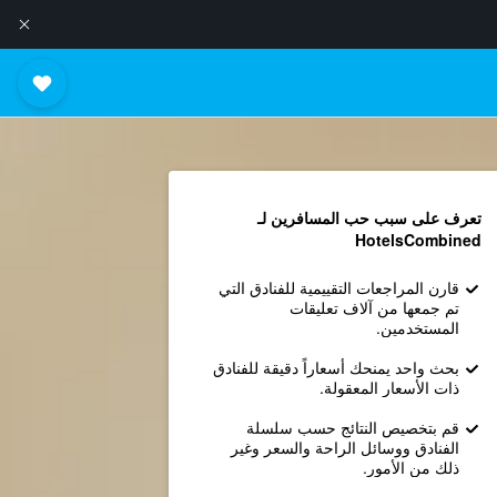
تعرف على سبب حب المسافرين لـ
HotelsCombined
قارن المراجعات التقييمية للفنادق التي
تم جمعها من آلاف تعليقات
المستخدمين.
بحث واحد يمنحك أسعاراً دقيقة للفنادق
ذات الأسعار المعقولة.
قم بتخصيص النتائج حسب سلسلة
الفنادق ووسائل الراحة والسعر وغير
ذلك من الأمور.