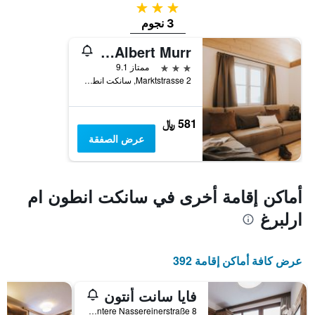
3 نجوم
3 نجوم
Landhaus Albert Murr
3 نجوم
ممتاز 9.1
Marktstrasse 2, سانكت انطون ام ارلبرغ, ولاية تيرول, النمسا
581 ﷼
عرض الصفقة
أماكن إقامة أخرى في سانكت انطون ام
ارلبرغ
عرض كافة أماكن إقامة 392
فايا سانت أنتون
Untere Nassereinerstraße 8, سانكت انطون ام ارلبرغ, ولاية تيرول, النمسا