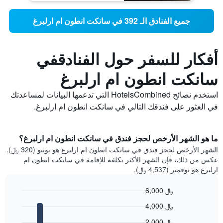
جميع الفنادق الـ 392 في سانكت انطون ام ارلبرغ
أفكار للسفر حول الفنادقفي
سانكت انطون ام ارلبرغ
استخدم نصائح HotelsCombined التي تدعمها البيانات لمساعدتك
في العثور على فندقك التالي في سانكت انطون ام ارلبرغ.
ما هو الشهر الأرخص لحجز فندق في سانكت انطون ام ارلبرغ؟
الشهر الأرخص لحجز فندق في سانكت انطون ام ارلبرغ هو يونيو (320 ﷼).
عكس من ذلك، فإن الشهر الأكثر تكلفة للإقامة في سانكت انطون ام
ارلبرغ هو نوفمبر (4,537 ﷼).
6,000 ﷼
Bar
Chart
4,000 ﷼
graphic.
chart
with
2,000 ﷼