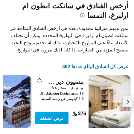
1
المخطط
أرخص الفنادق في سانكت انطون ام
1
محور
ارلبرغ، النمسا
X
محور
Y
الذي
الذي
يعرض
لمن لديهم ميزانية محدودة، هذه هي أرخص الفنادق المتاحة في
عدد
يعرض
سانكت انطون ام ارلبرغ في التواريخ المحددة. يمكن أن تختلف
الأيام
متوسط
الأسعار بناءً على التواريخ المُختارة، لذلك استخدم نموذج البحث
قبل
سعر
غرفة
الإقامة
لتصفح المزيد من الخيارات إذا كان لديك مرونة في التواريخ.
في
يتضمن
عطلة
المخطط
نهاية
التالي
عرض كل الفنادق البالغ عددها 392
1
هذا
محور
الأسبوع
بنسيون دير ستينبوك - داس بويرنهوس
Y
خلال
آخر
الذي
3 نجوم
ممتاز 8.4
3
يعرض
St. Jakober Dorfstrasse 13, سانكت انطون ام ارلبرغ, ولاية تيرول, النمسا
1.6 كيلومتر عن وسط المدينة
أيام
متوسط
سعر
غرفة
376 ﷼
عرض الصفقة