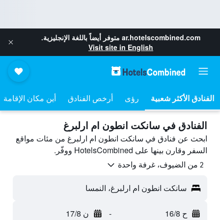
ar.hotelscombined.com
متوفر أيضاً باللغة الإنجليزية.
Visit site in English
رؤى
أرخص الفنادق
أين مكان الإقامة
الفنادق في سانكت انطون ام ارلبرغ
ابحث عن فنادق في سانكت انطون ام ارلبرغ من مئات مواقع
السفر وقارن بينها على HotelsCombined ووفّر.
2 من الضيوف، غرفة واحدة
سانكت انطون ام ارلبرغ، النمسا
ح 16/8
-
ن 17/8