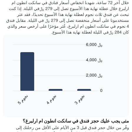
خلال آخر 72 ساعة، شهدنا انخفاض أسعار فنادق في سانكت انطون ام
متوسط
عليه
ارلبرغ خلال عطلة نهاية هذا الأسبوع تصل إلى 279 ﷼في الليلة. إذا كنت
سعر
خلال
تبحث عن فندق ثلاث نجوم لعطلة نهاية هذا الأسبوع تحديدًا، فقد عثر
غرفة
آخر
مستخدمونا على أسعار منخفضة تصل إلى 279 ﷼ في الليلة. مقابل فندق
3
4 نجوم في سانكت انطون ام ارلبرغ، عُثر مؤخرًا على أرخص سعر والذي
أيام
كان 284 ﷼في الليلة لعطلة نهاية هذا الأسبوع.
مع
التصنيف
6,000 ﷼
حسب
النجوم
Bar
Chart
graphic.
يتضمن
chart
4,000 ﷼
with
المخطط
3
1
bars.
محور
2,000 ﷼
X
يعرض
التي
المخطط
تعرض
0
التالي
فئات
ن
م
ن
م
ن
م
متوسط
الفنادق
4
ج
و
3
ج
و
5
ج
و
End
سعر
بالنجوم.
of
الغرفة
interactive
يتضمن
خلال
chart
المخطط
متى يجب عليك حجز فندق في سانكت انطون ام ارلبرغ؟
عطلة
1
نهاية
وفّر من خلال حجز فندق قبل 3 من الأيام على الأقل من رحلتك إلى
محور
هذا