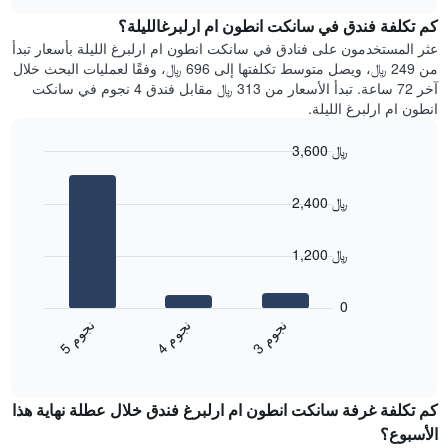
متوسط
chart
Y
سعر
كم تكلفة فندق في سانكت انطون ام ارلبرغالليلة؟
الذي
غرفة
عثر المستخدمون على فنادق في سانكت انطون ام ارلبرغ الليلة بأسعار تبدأ
يعرض
كل
من 249 ﷼، ويصل متوسط تكلفتها إلى 696 ﷼، وفقًا لعمليات البحث خلال
متوسط
يوم
سعر
آخر 72 ساعة. تبدأ الأسعار من 313 ﷼ مقابل فندق 4 نجوم في سانكت
في
غرفة
انطون ام ارلبرغ الليلة.
الأسبوع
يتضمن
3,600 ﷼
المخطط
Bar
1
Chart
graphic.
chart
محور
2,400 ﷼
with
X
3
الذي
bars.
يعرض
1,200 ﷼
أيام
يعرض
الأسبوع.
المخطط
0
يتضمن
التالي
ن
م
ن
م
ن
م
المخطط
متوسط
4
ج
و
3
ج
و
5
ج
و
التالي
End
سعر
1
of
الغرفة
interactive
محور
هذه
chart
Y
كم تكلفة غرفة سانكت انطون ام ارلبرغ فندق خلال عطلة نهاية هذا
الليلة
الذي
الذي
الأسبوع؟
يعرض
عُثر