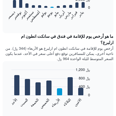
12
bars.
0
فبراير
مايو
أغسطس
نوفمبر
يناير
أبريل
يوليو
أكتوبر
مارس
يونيو
سبتمبر
ديسمبر
يعرض
المخطط
End
of
التالي
interactive
متوسط
chart
سعر
ما هو أرخص يوم للإقامة في فندق في سانكت انطون ام
غرفة
ارلبرغ؟
كل
أرخص يوم للإقامة في سانكت انطون ام ارلبرغ هو الأربعاء (344 ﷼). من
شهر
ناحية أخرى، يمكن للمسافرين توقع دفع أعلى سعر في الأحد، عندما يكون
يتضمن
السعر المتوسط لليلة الواحدة 964 ﷼.
المخطط
1
1,200 ﷼
محور
X
Bar
Chart
800 ﷼
graphic.
الذي
chart
with
يعرض
400 ﷼
7
الشهور.
bars.
يتضمن
0
المخطط
الاثنين
الخميس
الأحد
الأربعاء
السبت
الثلاثاء
الجمعة
يعرض
التالي
المخطط
End
1
of
التالي
محور
interactive