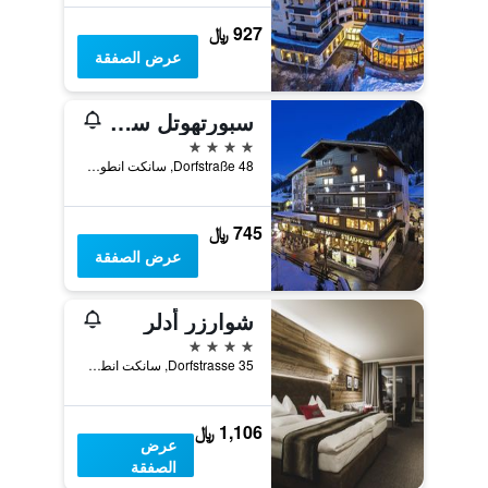
927 ﷼
عرض الصفقة
سبورتهوتل سانت أنتون
4 نجوم
Dorfstraße 48, سانكت انطون ام ارلبرغ, ولاية تيرول, النمسا
745 ﷼
عرض الصفقة
شوارزر أدلر
4 نجوم
Dorfstrasse 35, سانكت انطون ام ارلبرغ, ولاية تيرول, النمسا
1,106 ﷼
عرض
الصفقة