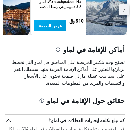
Weissachgraben 14a, لماو, ولاية تيرول, النمسا
يتضمن
3.2 كيلومتر عن وسط المدينة
المخطط
التالي
510 ﷼
1
عرض الصفقة
محور
Y
الذي
يعرض
أماكن للإقامة في لماو
متوسط
سعر
غرفة
تصفح وقم بتكبير الخريطة على المناطق في لماو التي تخطط
لزيارتها للعثور على أماكن الإقامة القريبة منها. سينقلك النقر
على اسم بيت عطلة ما إلى صفحة تحتوي على الأسعار
والتقييمات والمزيد من المعلومات المفيدة.
حقائق حول الإقامة في لماو
كم تبلغ تكلفة إيجارات العطلات في لماو؟
في المتوسط ، تبلغ تكلفة إيجارات العطلات في لماو 694 ﷼ لكل