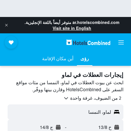
ar.hotelscombined.com
متوفر أيضاً باللغة الإنجليزية.
Visit site in English
رؤى
أين مكان الإقامة
إيجارات العطلات في لماو
ابحث عن بيوت العطلات في لماو، النمسا من مئات مواقع
السفر على HotelsCombined وقارن بينها ووفّر.
2 من الضيوف، غرفة واحدة
لماو، النمسا
خ 13/8
-
ج 14/8