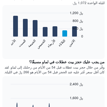
لليلة الواحدة 1,072 ﷼.
1,200 ﷼
Bar
Chart
800 ﷼
graphic.
chart
with
400 ﷼
7
bars.
0
الاثنين
الخميس
الأحد
الأربعاء
السبت
الثلاثاء
الجمعة
يعرض
المخطط
End
of
التالي
interactive
متوسط
chart
سعر
من يجب عليك حجز بيت عطلات في لماو مسبقًا؟
غرفة
وفّر من خلال حجز بيت عطلات قبل 54 من الأيام من رحلتك إلى لماو. لقد
كل
كان أقل سعر عُثر عليه عند الحجز قبل 54 من الأيام هو 266 ﷼ في الليلة.
يوم
في
الأسبوع
2,400 ﷼
يتضمن
Line
Chart
المخطط
graphic.
chart
with
1
1,600 ﷼
90
محور
data
X