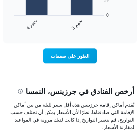
محور
يعرض
X
المخطط
0
التي
التالي
ن
م
ن
م
تعرض
متوسط
3
ج
و
4
ج
و
فئات
End
سعر
of
الفنادق
الغرفة
interactive
بالنجوم.
خلال
chart
يتضمن
عطلة
المخطط
نهاية
العثور على صفقات
1
هذا
محور
الأسبوع
Y
الذي
الذي
عُثر
يعرض
عليه
متوسط
خلال
أرخص الفنادق في جرزينس، النمسا
سعر
آخر
الغرفة
3
تُقدم أماكن إقامة جرزينس هذه أقل سعر لليلة من بين أماكن
هذه
أيام
الليلة
الإقامة التي صادفناها. نظرًا لأن الأسعار يمكن أن تختلف حسب
مع
الذي
التصنيف
التواريخ، قم بتغيير التواريخ إذا كانت لديك مرونة في المواعيد
عُثر
حسب
لمقارنة الأسعار.
عليه
النجوم
خلال
يتضمن