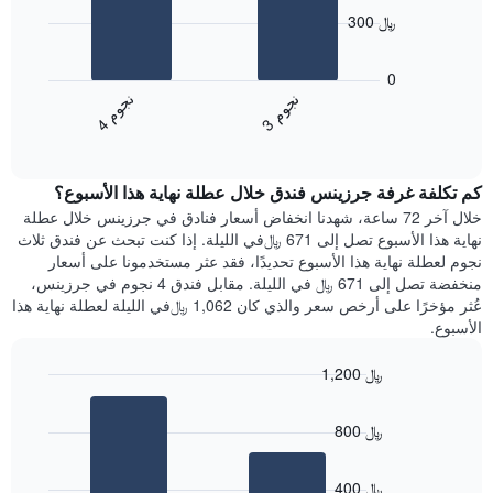
bars.
الذي
300 ﷼
يعرض
يعرض
أيام
المخطط
0
الأسبوع.
التالي
ن
م
ن
م
يتضمن
متوسط
3
ج
و
4
ج
و
المخطط
End
سعر
of
التالي
الغرفة
interactive
1
هذه
chart
محور
كم تكلفة غرفة جرزينس فندق خلال عطلة نهاية هذا الأسبوع؟
الليلة
Y
الذي
خلال آخر 72 ساعة، شهدنا انخفاض أسعار فنادق في جرزينس خلال عطلة
الذي
عُثر
نهاية هذا الأسبوع تصل إلى 671 ﷼في الليلة. إذا كنت تبحث عن فندق ثلاث
يعرض
عليه
نجوم لعطلة نهاية هذا الأسبوع تحديدًا، فقد عثر مستخدمونا على أسعار
متوسط
خلال
منخفضة تصل إلى 671 ﷼ في الليلة. مقابل فندق 4 نجوم في جرزينس،
سعر
آخر
عُثر مؤخرًا على أرخص سعر والذي كان 1,062 ﷼في الليلة لعطلة نهاية هذا
غرفة
3
الأسبوع.
أيام
مع
1,200 ﷼
التصنيف
Bar
حسب
Chart
graphic.
chart
النجوم
800 ﷼
with
يتضمن
2
المخطط
bars.
1
400 ﷼