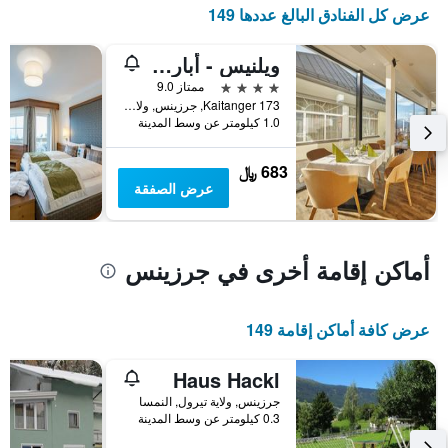
آخر
المخطط
عرض كل الفنادق البالغ عددها 149
3
1
أيام
محور
ويلنيس - أبارتهوتل بانوراما ألبين
X
الذي
4 نجوم
ممتاز 9.0
يعرض
Kaitanger 173, جرزينس, ولاية تيرول, النمسا
فئات
1.0 كيلومتر عن وسط المدينة
الفنادق
بالنجوم.
683 ﷼
يتضمن
عرض الصفقة
المخطط
1
محور
Y
أماكن إقامة أخرى في جرزينس
الذي
يعرض
متوسط
عرض كافة أماكن إقامة 149
سعر
غرفة
في
Haus Hackl
عطلة
جرزينس, ولاية تيرول, النمسا
نهاية
0.3 كيلومتر عن وسط المدينة
هذا
الأسبوع