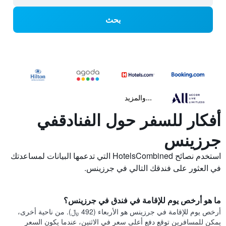
بحث
...والمزيد
أفكار للسفر حول الفنادقفي
جرزينس
استخدم نصائح HotelsCombined التي تدعمها البيانات لمساعدتك
في العثور على فندقك التالي في جرزينس.
ما هو أرخص يوم للإقامة في فندق في جرزينس؟
أرخص يوم للإقامة في جرزينس هو الأربعاء (492 ﷼). من ناحية أخرى،
يمكن للمسافرين توقع دفع أعلى سعر في الاثنين، عندما يكون السعر