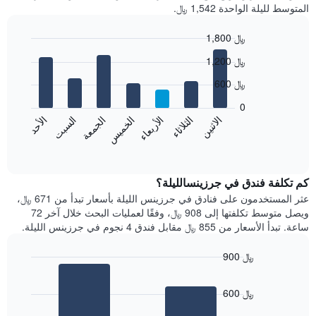
المتوسط لليلة الواحدة 1,542 ﷼.
1,800 ﷼
Bar
Chart
1,200 ﷼
graphic.
chart
with
600 ﷼
7
bars.
0
الاثنين
الخميس
الأحد
الأربعاء
السبت
الثلاثاء
الجمعة
يعرض
المخطط
End
of
التالي
interactive
متوسط
chart
سعر
كم تكلفة فندق في جرزينسالليلة؟
غرفة
عثر المستخدمون على فنادق في جرزينس الليلة بأسعار تبدأ من 671 ﷼،
كل
ويصل متوسط تكلفتها إلى 908 ﷼، وفقًا لعمليات البحث خلال آخر 72
يوم
ساعة. تبدأ الأسعار من 855 ﷼ مقابل فندق 4 نجوم في جرزينس الليلة.
في
الأسبوع
900 ﷼
يتضمن
Bar
المخطط
Chart
graphic.
chart
1
600 ﷼
with
محور
2
X