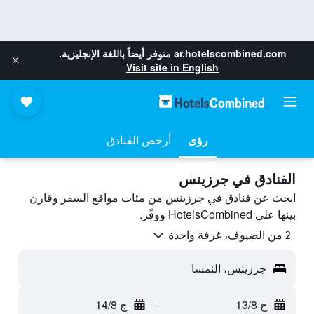
ar.hotelscombined.com
متوفر أيضاً باللغة الإنجليزية.
Visit site in English
رؤى
أرخص الفنادق
الفنادق في جرزينس
ابحث عن فنادق في جرزينس من مئات مواقع السفر وقارن
بينها على HotelsCombined ووفّر.
2 من الضيوف، غرفة واحدة
جرزينس، النمسا
خ 13/8
-
ج 14/8