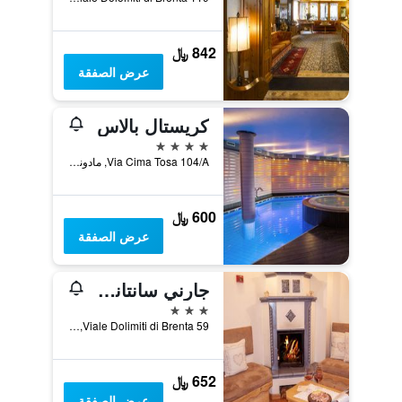
842 ﷼
عرض الصفقة
كريستال بالاس
4 نجوم
Via Cima Tosa 104/A, مادونا دي كامبجليو, مقاطعة ترينتو, إيطاليا
600 ﷼
عرض الصفقة
جارني سانتانطونيو
3 نجوم
Viale Dolimiti di Brenta 59, مادونا دي كامبجليو, مقاطعة ترينتو, إيطاليا
652 ﷼
عرض الصفقة