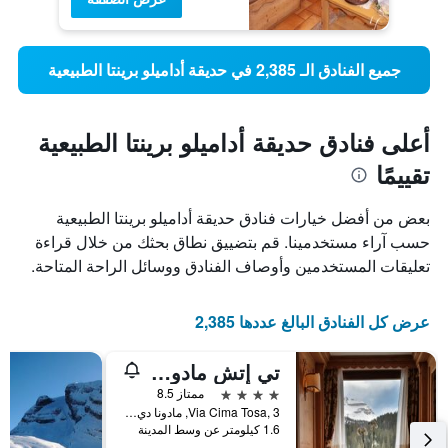
جميع الفنادق الـ 2,385 في حديقة أداميلو برينتا الطبيعية
أعلى فنادق حديقة أداميلو برينتا الطبيعية
تقييمًا
بعض من أفضل خيارات فنادق حديقة أداميلو برينتا الطبيعية
حسب آراء مستخدمينا. قم بتضييق نطاق بحثك من خلال قراءة
تعليقات المستخدمين وأوصاف الفنادق ووسائل الراحة المتاحة.
عرض كل الفنادق البالغ عددها 2,385
تي إتش مادونا دي كامبيليو - جولف هوتل
4 نجوم
ممتاز 8.5
Via Cima Tosa, 3, مادونا دي كامبجليو, مقاطعة ترينتو, إيطاليا
1.6 كيلومتر عن وسط المدينة