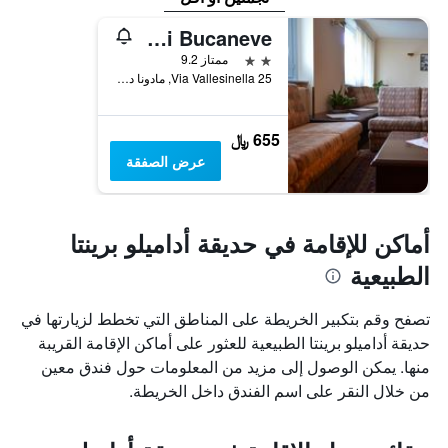
Hotel Garni Bucaneve
2 نجمتين
ممتاز 9.2
Via Vallesinella 25, مادونا دي كامبجليو, مقاطعة ترينتو, إيطاليا
655 ﷼
عرض الصفقة
أماكن للإقامة في حديقة أداميلو برينتا
الطبيعية
تصفح وقم بتكبير الخريطة على المناطق التي تخطط لزيارتها في
حديقة أداميلو برينتا الطبيعية للعثور على أماكن الإقامة القريبة
منها. يمكن الوصول إلى مزيد من المعلومات حول فندق معين
من خلال النقر على اسم الفندق داخل الخريطة.