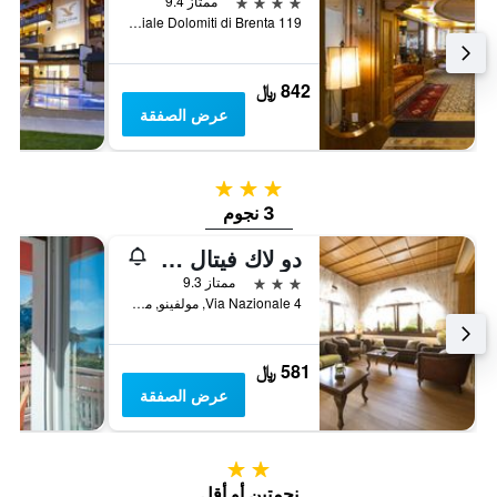
4 نجوم
ممتاز 9.4
Viale Dolomiti di Brenta 119, مادونا دي كامبجليو, مقاطعة ترينتو, إيطاليا
842 ﷼
عرض الصفقة
3 نجوم
3 نجوم
دو لاك فيتال ماونتن هوتل
3 نجوم
ممتاز 9.3
Via Nazionale 4, مولفينو, مقاطعة ترينتو, إيطاليا
581 ﷼
عرض الصفقة
2 نجمتين
نجمتين أو أقل