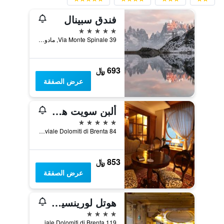
فندق سبينال
5 نجوم
Via Monte Spinale 39, مادونا دي كامبجليو, مقاطعة ترينتو, إيطاليا
693 ﷼
عرض الصفقة
ألبن سويت هوتل
5 نجوم
viale Dolomiti di Brenta 84, مادونا دي كامبجليو, مقاطعة ترينتو, إيطاليا
853 ﷼
عرض الصفقة
هوتل لورينسيتي
4 نجوم
Viale Dolomiti di Brenta 119, مادونا دي كامبجليو, مقاطعة ترينتو, إيطاليا