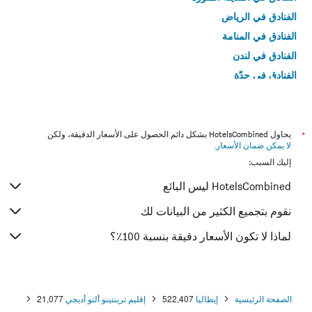
الفنادق في الرياض
الفنادق في المنامة
الفنادق في لندن
الفنادق في جدّة
الفنادق في القاهرة
*
يحاول HotelsCombined بشكل دائم الحصول على الأسعار الدقيقة، ولكن
لا يمكن ضمان الأسعار
.
إليك السبب:
HotelsCombined ليس البائع
نقوم بتجميع الكثير من البيانات لك
لماذا لا تكون الأسعار دقيقة بنسبة 100٪؟
الصفحة الرئيسية
إيطاليا
522,407
إقليم ترينتينو ألتو أديجي
21,077