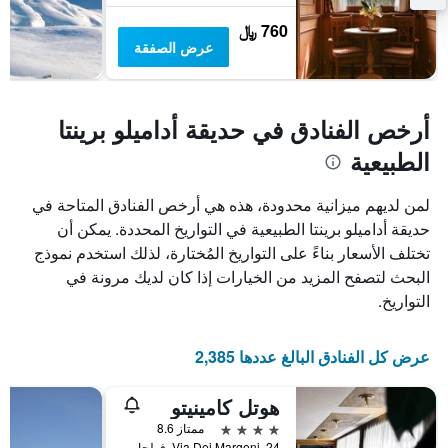
760 ﷼
عرض الصفقة
أرخص الفنادق في حديقة أداميلو برينتا
الطبيعية
لمن لديهم ميزانية محدودة، هذه هي أرخص الفنادق المتاحة في
حديقة أداميلو برينتا الطبيعية في التواريخ المحددة. يمكن أن
تختلف الأسعار بناءً على التواريخ المُختارة، لذلك استخدم نموذج
البحث لتصفح المزيد من الخيارات إذا كان لديك مرونة في
التواريخ.
عرض كل الفنادق البالغ عددها 2,385
هوتل كامينيتو
4 نجوم
ممتاز 8.6
Via Dei Margeni, 24, فولجاريدا, مقاطعة ترينتو, إيطاليا