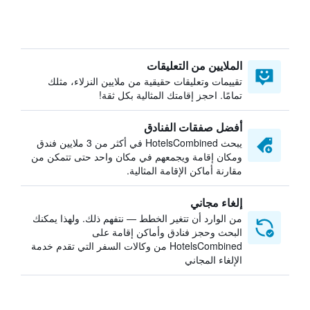
الملايين من التعليقات
تقييمات وتعليقات حقيقية من ملايين النزلاء، مثلك
تمامًا. احجز إقامتك المثالية بكل ثقة!
أفضل صفقات الفنادق
يبحث HotelsCombined في أكثر من 3 ملايين فندق
ومكان إقامة ويجمعهم في مكان واحد حتى تتمكن من
مقارنة أماكن الإقامة المثالية.
إلغاء مجاني
من الوارد أن تتغير الخطط — نتفهم ذلك. ولهذا يمكنك
البحث وحجز فنادق وأماكن إقامة على
HotelsCombined من وكالات السفر التي تقدم خدمة
الإلغاء المجاني