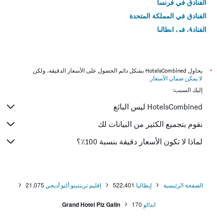
الفنادق في فرنسا
الفنادق في المملكة المتحدة
الفنادق في إيطاليا
الفنادق في تايلاند
*
يحاول HotelsCombined بشكل دائم الحصول على الأسعار الدقيقة، ولكن
لا يمكن ضمان الأسعار
.
إليك السبب:
HotelsCombined ليس البائع
نقوم بتجميع الكثير من البيانات لك
لماذا لا تكون الأسعار دقيقة بنسبة 100٪؟
الصفحة الرئيسية
إيطاليا
522,401
إقليم ترينتينو ألتو أديجي
21,075
اندالو
170
Grand Hotel Piz Galin