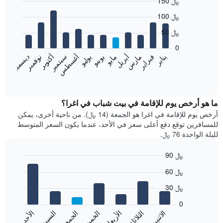
150 ﷼
Bar
Chart
100 ﷼
graphic.
chart
with
50 ﷼
12
bars.
0
نوفمبر
فبراير
مايو
أغسطس
يناير
أبريل
يوليو
أكتوبر
مارس
يونيو
سبتمبر
ديسمبر
يعرض
المخطط
End
of
التالي
interactive
متوسط
chart
سعر
ما هو أرخص يوم للإقامة في بيت شباب في اغرا؟
غرفة
أرخص يوم للإقامة في اغرا هو الجمعة (14 ﷼). من ناحية أخرى، يمكن
كل
للمسافرين توقع دفع أعلى سعر في الأحد، عندما يكون السعر المتوسط
شهر
لليلة الواحدة 76 ﷼.
يتضمن
المخطط
90 ﷼
1
Bar
محور
Chart
60 ﷼
graphic.
chart
X
with
الذي
30 ﷼
7
يعرض
bars.
0
الشهور.
الجمعة
الخميس
الأربعاء
الثلاثاء
الاثنين
الأحد
السبت
يتضمن
يعرض