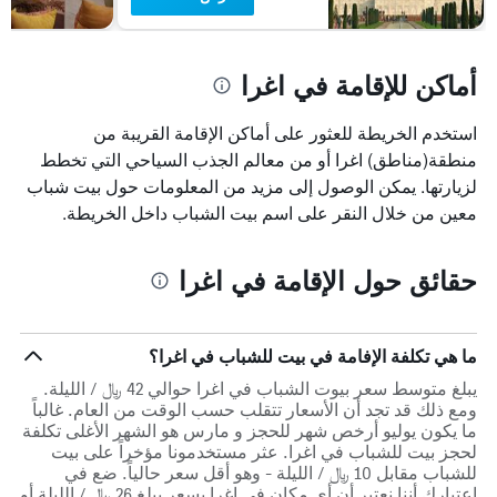
الذي
يعرض
متوسط
أماكن للإقامة في اغرا
سعر
غرفة
استخدم الخريطة للعثور على أماكن الإقامة القريبة من
منطقة(مناطق) اغرا أو من معالم الجذب السياحي التي تخطط
لزيارتها. يمكن الوصول إلى مزيد من المعلومات حول بيت شباب
معين من خلال النقر على اسم بيت الشباب داخل الخريطة.
حقائق حول الإقامة في اغرا
ما هي تكلفة الإفامة في بيت للشباب في اغرا؟
يبلغ متوسط سعر بيوت الشباب في اغرا حوالي 42 ﷼ / الليلة.
ومع ذلك قد تجد أن الأسعار تتقلب حسب الوقت من العام. غالباً
ما يكون يوليو أرخص شهر للحجز و مارس هو الشهر الأغلى تكلفة
لحجز بيت للشباب في اغرا. عثر مستخدمونا مؤخراً على بيت
للشباب مقابل 10 ﷼ / الليلة - وهو أقل سعر حالياً. ضع في
اعتبارك أننا نعتبر أن أي مكان في اغرا بسعر يبلغ 26 ﷼ / الليلة أو