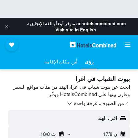
ar.hotelscombined.com
متوفر أيضاً باللغة الإنجليزية.
Visit site in English
رؤى
أين مكان الإقامة
بيوت الشباب في اغرا
ابحث عن بيوت شباب في اغرا، الهند من مئات مواقع السفر
وقارن بينها على HotelsCombined ووفّر.
2 من الضيوف، غرفة واحدة
اغرا، الهند
ن 17/8
-
ث 18/8